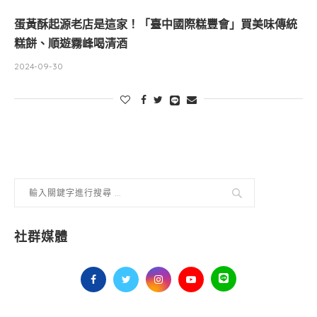
蛋黃酥起源老店是這家！「臺中國際糕豐會」買美味傳統
糕餅、順遊霧峰喝清酒
2024-09-30
社群媒體