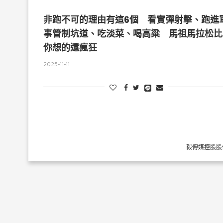
非跑不可的理由有這6個 看實彈射擊、跑進
事管制坑道、吃淡菜、喝高粱 馬祖馬拉松比
你想的還瘋狂
2025-11-11
毅傳媒控股股份有