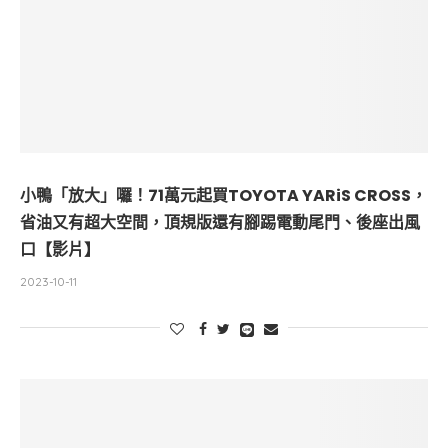
小鴨「放大」囉！71萬元起買TOYOTA YARiS CROSS，
省油又有超大空間，頂規版還有腳踢電動尾門、後座出風
口【影片】
2023-10-11