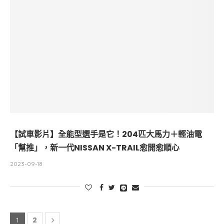
【試車影片】全能型選手是它！204匹大馬力＋輕油電
「幫推」，新一代NISSAN X-TRAIL愈開愈順心
2023-09-18
2
1