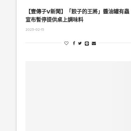
【壹傳子V新聞】「餃子的王將」醬油罐有蟲
宣布暫停提供桌上調味料
2023-02-15