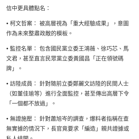
信中更具體點名：
• 柯文哲案： 被高層視為「重大經驗成果」，意圖
作為未來整肅政敵的模板。
• 監控名單： 包含國民黨立委王鴻薇、徐巧芯、馬
文君，甚至直言民眾黨立委黃國昌「正在領號碼
牌」。
• 訪陸成員： 針對隨前立委鄭麗文訪陸的民間人士
（如董佳瑜等）進行全面監控，甚至傳出高層下令
「一個都不放過」。
• 無證施壓： 針對蕭旭岑的調查，爆料者指稱在查
無實據的情況下，長官竟要求「編造」親共證據或
私人緋聞。