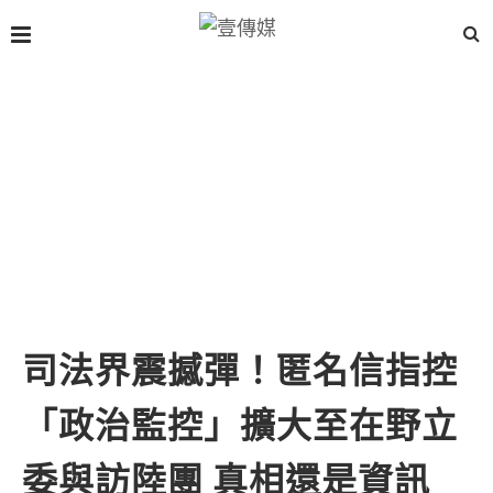
司法界震撼彈！匿名信指控
「政治監控」擴大至在野立
委與訪陸團 真相還是資訊