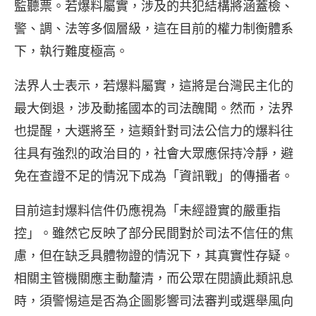
監聽票。若爆料屬實，涉及的共犯結構將涵蓋檢、
警、調、法等多個層級，這在目前的權力制衡體系
下，執行難度極高。
法界人士表示，若爆料屬實，這將是台灣民主化的
最大倒退，涉及動搖國本的司法醜聞。然而，法界
也提醒，大選將至，這類針對司法公信力的爆料往
往具有強烈的政治目的，社會大眾應保持冷靜，避
免在查證不足的情況下成為「資訊戰」的傳播者。
目前這封爆料信件仍應視為「未經證實的嚴重指
控」。雖然它反映了部分民間對於司法不信任的焦
慮，但在缺乏具體物證的情況下，其真實性存疑。
相關主管機關應主動釐清，而公眾在閱讀此類訊息
時，須警惕這是否為企圖影響司法審判或選舉風向