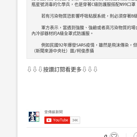
瓶星號消毒的化學兵，也是穿著C級防護服搭配N99口罩
    若有污染物質恐影響呼吸粘膜系統，則必須穿
    軍方表示，當遇到強酸、強鹼或者高污染物質的場合，就必須要穿著全包覆式、內循環，選配有救命器、通訊系統、
內冷卻器材的A級全罩式防護服。
    例如民國92年爆發SARS疫情，雖然是飛沫傳染，但因傳染能力強，化兵群就是穿著A級防護服前往高風險區域消毒。
（新聞來源中央社）圖/柯俊彥攝
⇩⇩⇩按讚訂閱看更多⇩⇩⇩
0