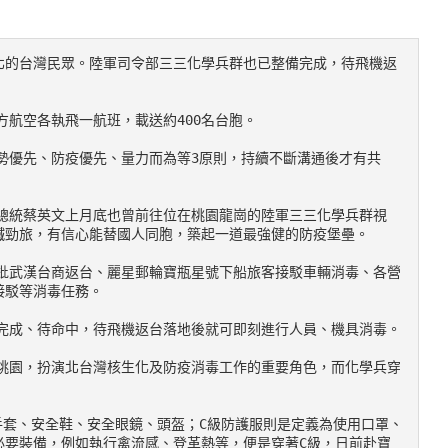
北的台灣民眾。陸軍司令部三三化學兵群也已整備完成，待飛機返
東方航空各執飛一航班，載送約400名台胞。
鐵勁旅，有信心能替國人同胞，築起一道最強健的防疫堡壘。
接駁等消毒任務。
整備完成、待命中，待飛機返台落地後就可即刻進行人員、機具消毒。
必要裝備，例如執行禽流感、登革熱等，便是穿著C級，日前赴寶