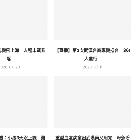
包機飛上海 去程未載乘
【直播】第2次武漢台商專機抵台 361
客
人進行...
2020-04-20
2020-03-11
機：小孩3天沒上課 難
重型血友病童困武漢藥又用完 母急盼