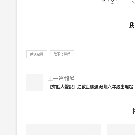
我
武漢包機
陸軍化學兵
上一篇報導
【有話大聲說】江啟臣勝選 政壇六年級生崛起