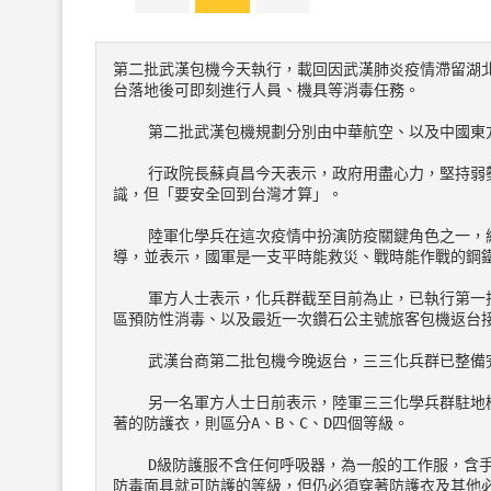
第二批武漢包機今天執行，載回因武漢肺炎疫情滯留湖
台落地後可即刻進行人員、機具等消毒任務。
    第二批武漢包機規劃分別由中華航空、以及中國
    行政院長蘇貞昌今天表示，政府用盡心力，堅持弱勢優先、防疫優先、量力而為等3原則，持續不斷溝通後才有共
識，但「要安全回到台灣才算」。
    陸軍化學兵在這次疫情中扮演防疫關鍵角色之一，總統蔡英文上月底也曾前往位在桃園龍崗的陸軍三三化學兵群視
導，並表示，國軍是一支平時能救災、戰時能作戰的鋼
    軍方人士表示，化兵群截至目前為止，已執行第一批武漢台商返台、麗星郵輪寶瓶星號下船旅客接駁車輛消毒、各營
區預防性消毒、以及最近一次鑽石公主號旅客包機返台
    武漢台商第二批包機今晚返台，三三化兵群已
    另一名軍方人士日前表示，陸軍三三化學兵群駐地桃園，扮演北台灣核生化及防疫消毒工作的重要角色，而化學兵穿
著的防護衣，則區分A、B、C、D四個等級。
    D級防護服不含任何呼吸器，為一般的工作服，含手套、安全鞋、安全眼鏡、頭盔；C級防護服則是定義為使用口罩、
防毒面具就可防護的等級，但仍必須穿著防護衣及其他