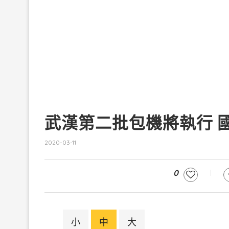
武漢第二批包機將執行 
2020-03-11
0
小
中
大