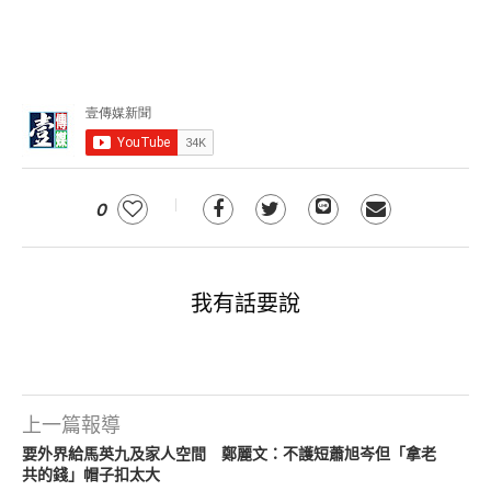
0
我有話要說
上一篇報導
要外界給馬英九及家人空間 鄭麗文：不護短蕭旭岑但「拿老
共的錢」帽子扣太大