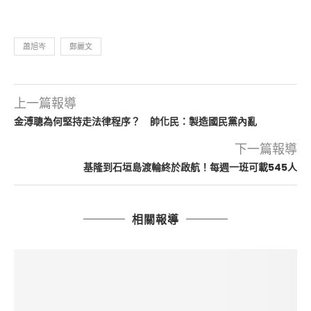
蕭旭岑
鄭麗文
上一篇報導
金溥聰為何堅持走法律程序？ 帥化民：製造國民黨內亂
下一篇報導
基隆到石垣島渡輪終於啟航！每週一班可載545人
相關報導