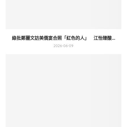
綠批鄭麗文訪美僑宴合照「紅色的人」 江怡臻酸...
2026-06-09