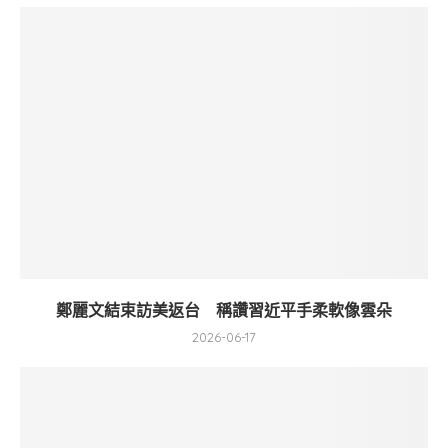
鄭麗文結束訪美返台 稱讚習近平手柔軟像雲朵
2026-06-17