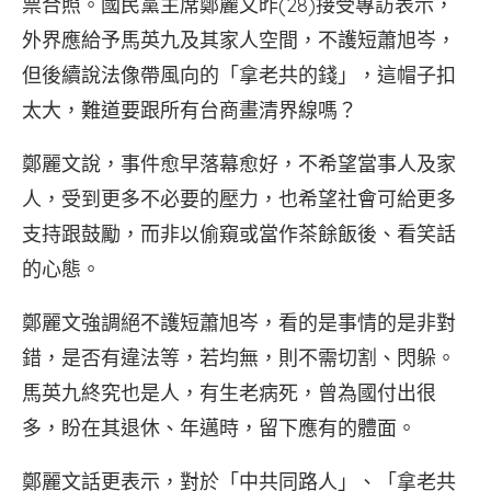
票合照。國民黨主席鄭麗文昨(28)接受專訪表示，
外界應給予馬英九及其家人空間，不護短蕭旭岑，
但後續說法像帶風向的「拿老共的錢」，這帽子扣
太大，難道要跟所有台商畫清界線嗎？
鄭麗文說，事件愈早落幕愈好，不希望當事人及家
人，受到更多不必要的壓力，也希望社會可給更多
支持跟鼓勵，而非以偷窺或當作茶餘飯後、看笑話
的心態。
鄭麗文強調絕不護短蕭旭岑，看的是事情的是非對
錯，是否有違法等，若均無，則不需切割、閃躲。
馬英九終究也是人，有生老病死，曾為國付出很
多，盼在其退休、年邁時，留下應有的體面。
鄭麗文話更表示，對於「中共同路人」、「拿老共