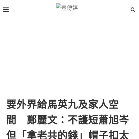
要外界給馬英九及家人空
間 鄭麗文：不護短蕭旭岑
但「拿老共的錢」帽子扣太