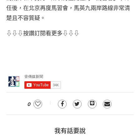
任後，在北京再度馬習會，馬英九兩岸路線非常清
楚且不容質疑。
⇩⇩⇩按讚訂閱看更多⇩⇩⇩
0
我有話要說