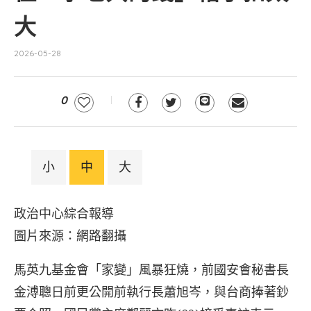
大
2026-05-28
0
小
中
大
政治中心綜合報導
圖片來源：網路翻攝
馬英九基金會「家變」風暴狂燒，前國安會秘書長
金溥聰日前更公開前執行長蕭旭岑，與台商捧著鈔