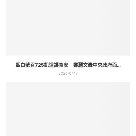
藍白號召725凱道護食安 鄭麗文轟中央政府面...
2026-07-17