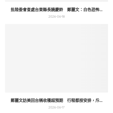
批陸委會查處台東縣長饒慶鈴 鄭麗文：白色恐怖...
2026-06-18
鄭麗文訪美回台稱收穫超預期 行程都按安排，斥...
2026-06-17