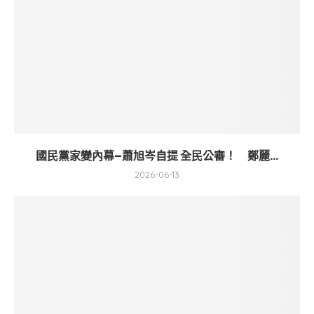
國民黨家變內幕–蕭旭岑自提 全民公審！ 鄭麗...
2026-06-13