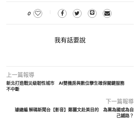
0
我有話要說
上一篇報導
新北打造戰災級韌性城市 AI雙機房與數位孿生確保關鍵服務
不中斷
下一篇報導
璩總編 解碼新聞台【影音】鄭麗文赴美目的 為黨為國或為自
己鋪路？