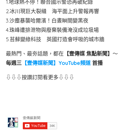
1.地球熱不停！聯合國示警恐再破紀錄
2.冰川現巨大裂縫 海平面上升警報再響
3.沙塵暴襲哈爾濱！白晝瞬間變黑夜
4.珠峰遭排泄物與廢棄裝備淹沒成垃圾場
5.苔蘚變綠科技 英國打造會呼吸的城市牆
最熱門、最夯話題，都在
【壹傳媒 焦點新聞】
～
每週三
【壹傳媒新聞】YouTube頻道
首播
⇩⇩⇩按讚訂閱看更多⇩⇩⇩