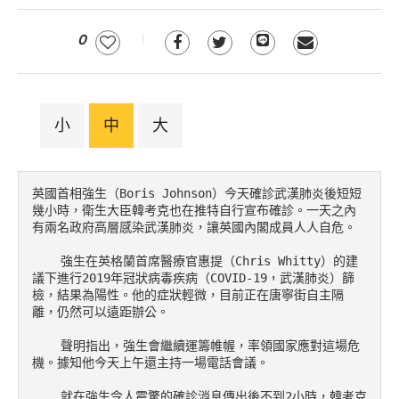
0
小
中
大
英國首相強生（Boris Johnson）今天確診武漢肺炎後短短
幾小時，衛生大臣韓考克也在推特自行宣布確診。一天之內
有兩名政府高層感染武漢肺炎，讓英國內閣成員人人自危。

    強生在英格蘭首席醫療官惠提（Chris Whitty）的建
議下進行2019年冠狀病毒疾病（COVID-19，武漢肺炎）篩
檢，結果為陽性。他的症狀輕微，目前正在唐寧街自主隔
離，仍然可以遠距辦公。

    聲明指出，強生會繼續運籌帷幄，率領國家應對這場危
機。據知他今天上午還主持一場電話會議。

    就在強生令人震驚的確診消息傳出後不到2小時，韓考克