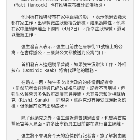
（Matt Hancock）也在推特宣布確診武漢肺炎。

    他同樣在推特發布在家中錄製的影片，表示他過去幾天
都在家工作，出現輕微症狀後接受篩檢，結果為陽性，他將
在家中繼續隔離至下週四（4月2日），所幸症狀輕微，還可
以繼續工作。

    強生發言人表示，強生目前住在唐寧街11號樓上的公
寓，在書房辦公，三餐與公文都被送到公寓門口。

    首相發言人這週稍早曾說，如果強生沒辦法工作，外相
拉布（Dominic Raab）將會代理他的職務。

    在過去一週，強生多次出席政府的疫情例記者會

，雖然記者會在這週已經改成視訊提問，記者不再到場，但
強生依舊曾與多名政府高層官員接觸，尤其最常和財相蘇納
克（Rishi Sunak）一同現身。蘇納克沒有接受武漢肺炎篩
檢，但他目前沒有出現症狀。

    除了蘇納克之外，強生最近還曾到過國會，也曾與首席
醫療官等人見面。許多唐寧街員工目前都在進行自主隔離。

    強生將不會現身今天的疫情例行記者會，據了解將由閣