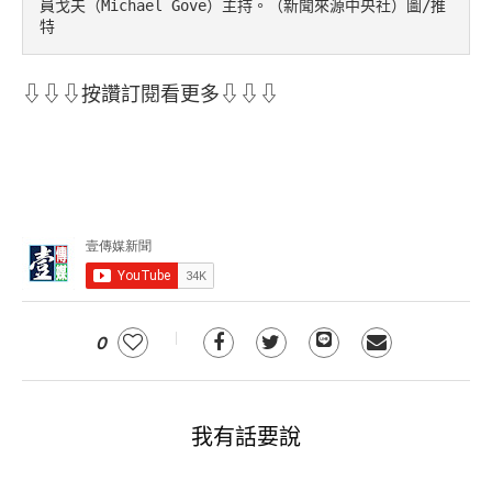
員戈夫（Michael Gove）主持。（新聞來源中央社）圖/推
特
⇩⇩⇩按讚訂閱看更多⇩⇩⇩
0
我有話要說