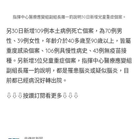
指揮中心醫療應變組副組長羅一鈞說明30日新增兒童重症個案。
另30日新增109例本土病例死亡個案，為70例男
性、39例女性，年齡介於40多歲至90歲以上，皆屬
重度感染個案、106例具慢性病史、43例無疫苗接
種。另新增3位兒童重症個案，指揮中心醫療應變組
副組長羅一鈞說明，都是罹患腦炎或疑似腦炎，目
前都已經病況好轉出院。
⇩⇩⇩按讚訂閱看更多⇩⇩⇩