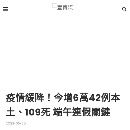
疫情緩降！今增6萬42例本
土、109死 端午連假關鍵
2022-05-30