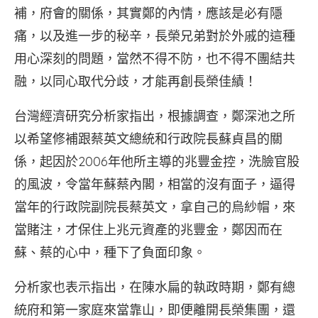
補，府會的關係，其實鄭的內情，應該是必有隱
痛，以及進一步的秘辛，長榮兄弟對於外戚的這種
用心深刻的問題，當然不得不防，也不得不團結共
融，以同心取代分歧，才能再創長榮佳績！
台灣經濟研究分析家指出，根據調查，鄭深池之所
以希望修補跟蔡英文總統和行政院長蘇貞昌的關
係，起因於2006年他所主導的兆豐金控，洗臉官股
的風波，令當年蘇蔡內閣，相當的沒有面子，逼得
當年的行政院副院長蔡英文，拿自己的烏紗帽，來
當賭注，才保住上兆元資產的兆豐金，鄭因而在
蘇、蔡的心中，種下了負面印象。
分析家也表示指出，在陳水扁的執政時期，鄭有總
統府和第一家庭來當靠山，即便離開長榮集團，還