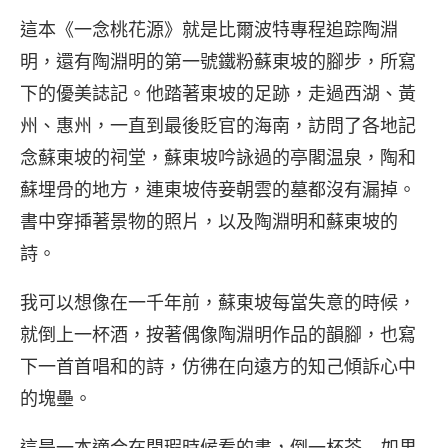
這本《一念桃花源》就是比爾波特專程追踪陶淵
明，還有陶淵明的第一號鐵粉蘇東坡的腳步，所寫
下的優美誌記。他踏著東坡的足跡，走過西湖、黃
州、惠州，一直到最後貶官的海南，訪問了各地記
念蘇東坡的祠堂，蘇東坡吟詠過的亭閣温泉，陶和
蘇埋骨的地方，連東坡侍妾朝雲的墓都沒有漏掉。
書中穿揷著景物的照片，以及陶淵明和蘇東坡的
詩。
我可以想像在一千年前，蘇東坡每當失意的時候，
就倒上一杯酒，按著偶像陶淵明作品的韻腳，也寫
下一首首唱和的詩，仿彿在向遠方的知己傾訴心中
的塊壘。
這是一本適合在閒瑕時候看的書，倒一杯茶…. 如果