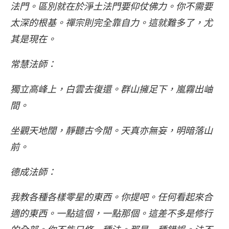
法門。區別就在於淨土法門要仰仗佛力。你不需要
太深的根基。禪宗則完全靠自力。這就難多了，尤
其是現在。
常慧法師：
獨立高峰上，白雲去復還。群山擁足下，嵐霧出岫
間。
坐觀天地闊，靜聽古今閒。天真亦無妄，明暗落山
前。
德成法師：
我教各種各樣零星的東西。你提吧。任何看起來合
適的東西。一點這個，一點那個。這差不多是修行