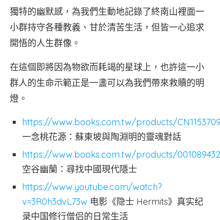
獨特的幽默感，為我們生動地記錄了終南山裡面一
小群持守各種教義、甘於清苦生活，但皆一心追求
開悟的人生群像。
在這個即將因為物欲而耗竭的星球上，也許這一小
群人的生命示範正是一盞可以為我們帶來救贖的明
燈。
https://www.books.com.tw/products/CN115370
一念桃花源：蘇東坡與陶淵明的靈魂對話
https://www.books.com.tw/products/00108943
空谷幽蘭：尋找中國現代隱士
https://www.youtube.com/watch?
v=3R0h3dvL73w
电影《隐士 Hermits》真实纪
录中国修行僧侣的日常生活