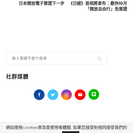
日本開放電子簽證下一步 《日經》首相將宣布：最快10月
「開放自由行」免簽證
社群媒體
網站使用cookies來改善使用者體驗, 如果您接受則視同接受我們的
毅傳媒控股股份有限公司 版權所有，非經授權，不得轉載 All Right Reserved.
Yi Media Inc.
電話：02-8791-8559