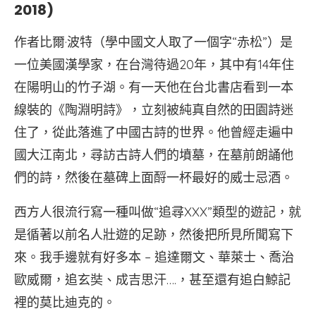
2018)
作者比爾·波特（學中國文人取了一個字“赤松”）是
一位美國漢學家，在台灣待過20年，其中有14年住
在陽明山的竹子湖。有一天他在台北書店看到一本
線裝的《陶淵明詩》，立刻被純真自然的田園詩迷
住了，從此落進了中國古詩的世界。他曾經走遍中
國大江南北，尋訪古詩人們的墳墓，在墓前朗誦他
們的詩，然後在墓碑上面酹一杯最好的威士忌酒。
西方人很流行寫一種叫做“追尋XXX”類型的遊記，就
是循著以前名人壯遊的足跡，然後把所見所聞寫下
來。我手邊就有好多本 – 追達爾文、華萊士、喬治
歐威爾，追玄奘、成吉思汗….，甚至還有追白鯨記
裡的莫比迪克的。