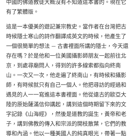
中國的佛道教徒大概沒有不知道這本書的。現在它
有了繁體版。
這是一本優美的遊記兼宗教史。當作者在台灣把古
時候隱士寒山的詩作翻譯成英文的時候，他產生了
一個很簡單的想法 — 古書裡面所講的隱士，今天還
存在嗎？於是他和一位美國攝影師朋友一起前往北
京，到處尋廟問人，得到的許多線索都指向終南
山。一次又一次，他走遍了終南山，有時候和攝影
師，有時候就只有自己一個人。他把尋訪的經過和
遇見的人一一寫進這本書裡面。他從遠古的歐亞大
陸的原始薩滿信仰講起，講到這個時期留下來的文
字記錄《山海經》，然後是道教的誕生，黃帝和老
子，講到佛教的傳入和宗派的開枝散葉，它們的教
導和內涵。他以一種美國人的純真眼光，帶著一點