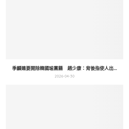
季麟連要開除韓國瑜黨籍 趙少康：背後指使人出...
2026-04-30