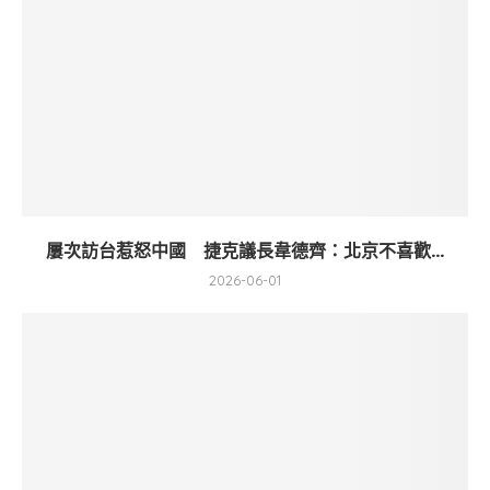
屢次訪台惹怒中國 捷克議長韋德齊：北京不喜歡...
2026-06-01