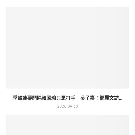
季麟連要開除韓國瑜只是打手 吳子嘉：鄭麗文訪...
2026-04-30