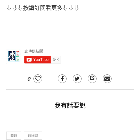
⇩⇩⇩按讚訂閱看更多⇩⇩⇩
0
我有話要說
罷韓
韓國瑜