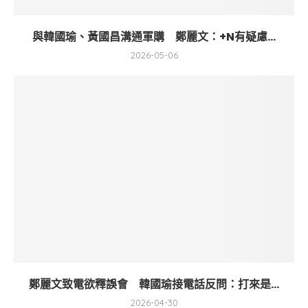
與韓國瑜、黃國昌溝通軍購 鄭麗文：+N有疑慮...
2026-05-06
鄭麗文致電欲釋誤會 韓國瑜接電話反問：打來是...
2026-04-30