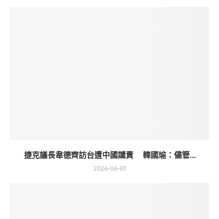
捷克議長韋德齊訪台遭中國譴責 韓國瑜：儘管...
2026-06-01