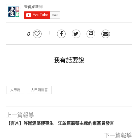
0
我有話要說
大甲媽
大甲鎮瀾宮
上一篇報導
【有片】許崑源墜樓喪生 江啟臣籲蔡主席約束黨員發言
下一篇報導