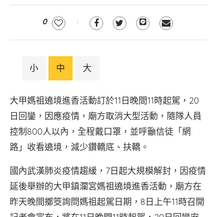
0
小
中
大
大甲媽祖遶境進香活動訂於11日晚間11時起駕，20
日回鑾，因應疫情，廟方取消大型活動，隨隊人員
控制800人以內，全程戴口罩，並呼籲信徒「網
路」收看遶境，減少鑽轎底、扶轎。
國內武漢肺炎疫情趨緩，7日起大規模解封，因疫情
延後舉辦的大甲鎮瀾宮媽祖遶境進香活動，廟方在
昨天晚間擲筊詢問媽祖起駕日期，8日上午11時召開