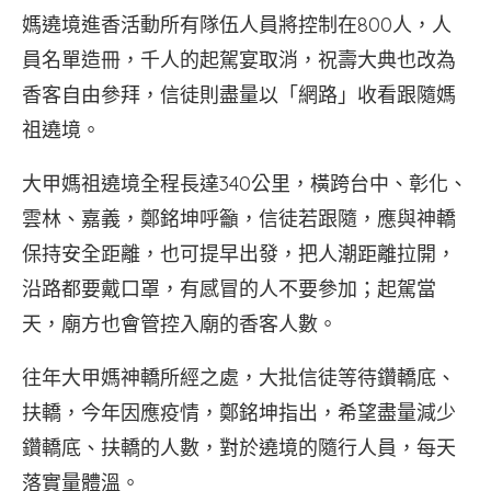
媽遶境進香活動所有隊伍人員將控制在800人，人
員名單造冊，千人的起駕宴取消，祝壽大典也改為
香客自由參拜，信徒則盡量以「網路」收看跟隨媽
祖遶境。
大甲媽祖遶境全程長達340公里，橫跨台中、彰化、
雲林、嘉義，鄭銘坤呼籲，信徒若跟隨，應與神轎
保持安全距離，也可提早出發，把人潮距離拉開，
沿路都要戴口罩，有感冒的人不要參加；起駕當
天，廟方也會管控入廟的香客人數。
往年大甲媽神轎所經之處，大批信徒等待鑽轎底、
扶轎，今年因應疫情，鄭銘坤指出，希望盡量減少
鑽轎底、扶轎的人數，對於遶境的隨行人員，每天
落實量體溫。