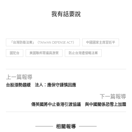
我有話要說
「台灣防衛法案」（TAIWAN DEFENSE ACT）
中國國家主席習近平
國犯台
美國聯邦眾議員游賀
防止台灣遭侵略法案
上一篇報導
台股漲勢趨緩 法人：應保守謹慎因應
下一篇報導
傳英國將中止香港引渡協議 與中國關係恐雪上加霜
相關報導