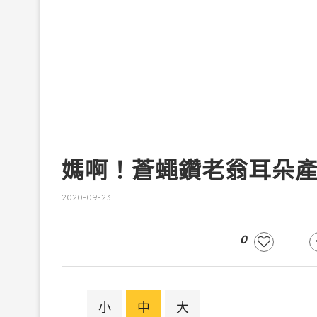
媽啊！蒼蠅鑽老翁耳朵
2020-09-23
0
小
中
大