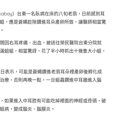
xabay）台東一名臥病在床的八旬老翁，日前感到耳
蛆，應是蒼蠅趁隙鑽進耳朵產卵所致，讓醫師相當驚
。
日晚間因右耳疼痛、出血，被送往榮民醫院台東分院就
滿蛆蛆，相當驚訝，花了半小時抓出十幾隻大小蛆，
2日表示，可能是蒼蠅鑽進老翁耳朵裡產卵後孵化成
治療，否則再晚一點，一旦蛆蟲鑽進中耳牆進入腦
，如果進入中耳腔有可能吃掉裡面的神經或骨頭，破
蛆病，變成腦炎、腦膜炎。