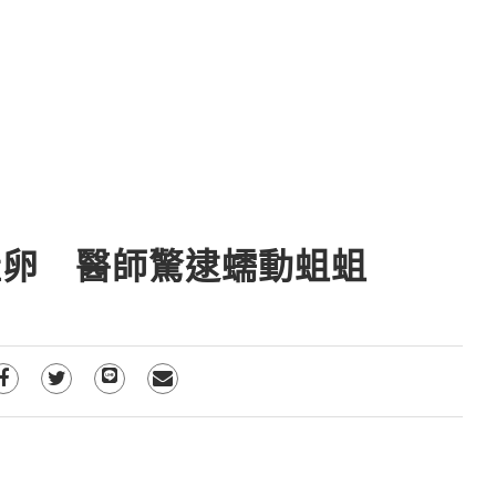
產卵 醫師驚逮蠕動蛆蛆