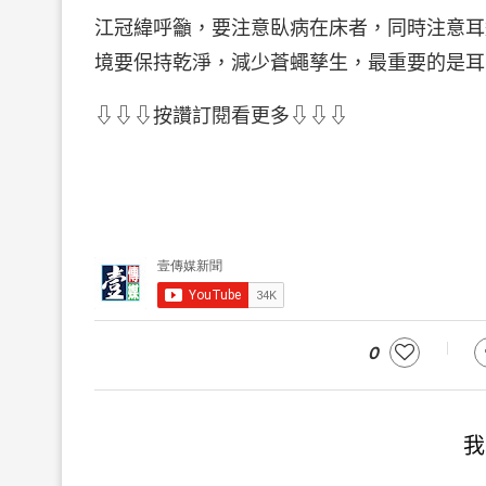
江冠緯呼籲，要注意臥病在床者，同時注意耳
境要保持乾淨，減少蒼蠅孳生，最重要的是耳
⇩⇩⇩按讚訂閱看更多⇩⇩⇩
0
我