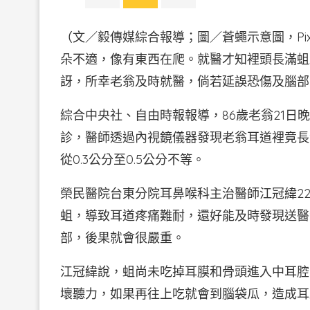
（文／毅傳媒綜合報導；圖／蒼蠅示意圖，Pi
朵不適，像有東西在爬。就醫才知裡頭長滿蛆
訝，所幸老翁及時就醫，倘若延誤恐傷及腦部
綜合中央社、自由時報報導，86歲老翁21
診，醫師透過內視鏡儀器發現老翁耳道裡竟長
從0.3公分至0.5公分不等。
榮民醫院台東分院耳鼻喉科主治醫師江冠緯2
蛆，導致耳道疼痛難耐，還好能及時發現送醫
部，後果就會很嚴重。
江冠緯說，蛆尚未吃掉耳膜和骨頭進入中耳腔
壞聽力，如果再往上吃就會到腦袋瓜，造成耳