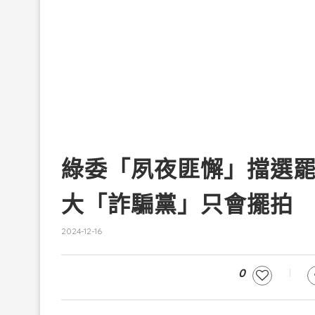
綠委「夙夜匪懈」擋選
大「詐騙黨」只會擺拍
2024-12-16
0