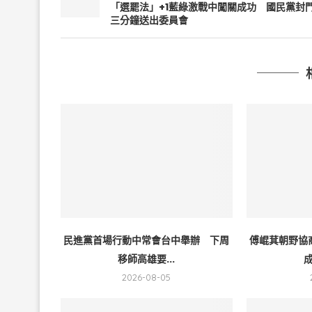
「選罷法」+1藍綠激戰中闖關成功 國民黨封
三分鐘送出委員會
民進黨首場行動中常會台中舉辦 下周
傅崐萁朝野協
移師高雄要...
成
2026-08-05