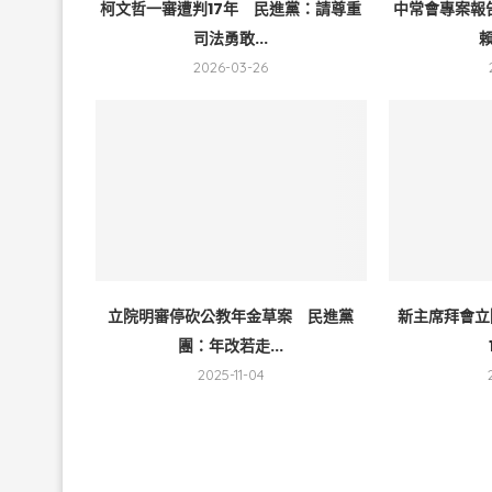
柯文哲一審遭判17年 民進黨：請尊重
中常會專案報
司法勇敢...
賴
2026-03-26
立院明審停砍公教年金草案 民進黨
新主席拜會立
團：年改若走...
2025-11-04