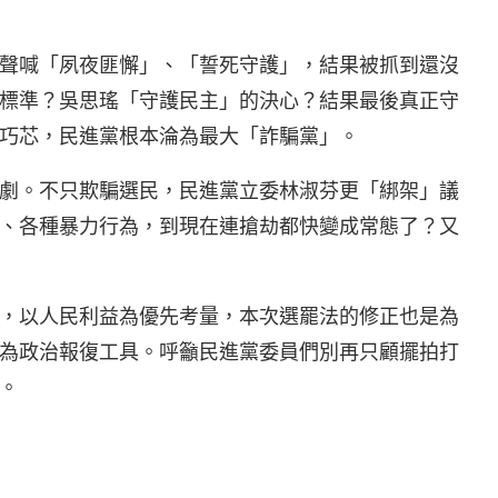
聲喊「夙夜匪懈」、「誓死守護」，結果被抓到還沒
的標準？吳思瑤「守護民主」的決心？結果最後真正守
徐巧芯，民進黨根本淪為最大「詐騙黨」。
劇。不只欺騙選民，民進黨立委林淑芬更「綁架」議
、各種暴力行為，到現在連搶劫都快變成常態了？又
，以人民利益為優先考量，本次選罷法的修正也是為
為政治報復工具。呼籲民進黨委員們別再只顧擺拍打
。