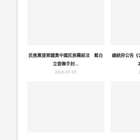
民進黨提案譴責中國民族團結法 藍白
總統府公告《
立委聯手封...
2026-07-03