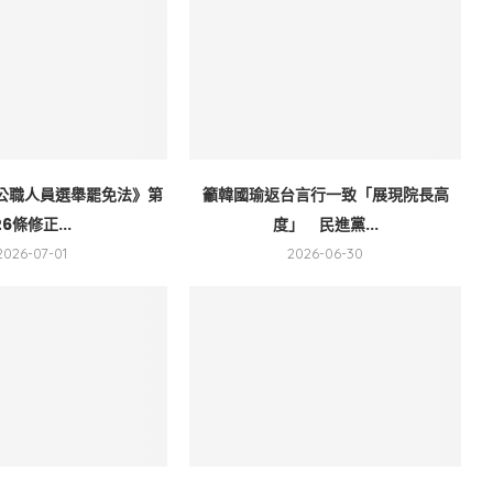
公職人員選舉罷免法》第
籲韓國瑜返台言行一致「展現院長高
26條修正...
度」 民進黨...
2026-07-01
2026-06-30