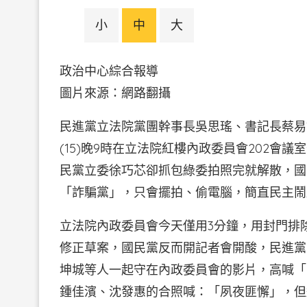
小
中
大
政治中心綜合報導
圖片來源：網路翻攝
民進黨立法院黨團幹事長吳思瑤、書記長蔡易
(15)晚9時在立法院紅樓內政委員會202
民黨立委徐巧芯卻抓包綠委拍照完就解散，國
「詐騙黨」，只會擺拍、偷電腦，簡直民主鬧
立法院內政委員會今天僅用3分鐘，用封門排
修正草案，國民黨反而開記者會開酸，民進黨
坤城等人一起守在內政委員會的影片，高喊「
鍾佳濱、沈發惠的合照喊：「夙夜匪懈」，但