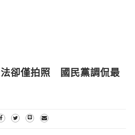
罷法卻僅拍照 國民黨調侃最