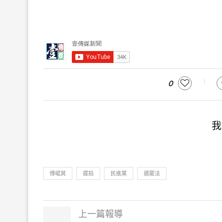
0
我
傅崐萁
擺拍
民進黨
選罷法
上一篇報導