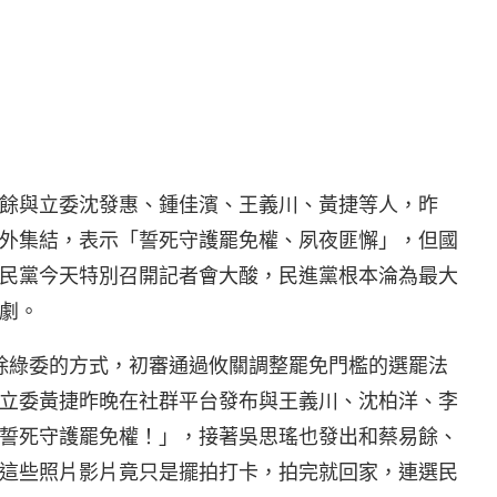
餘與立委沈發惠、鍾佳濱、王義川、黃捷等人，昨
會議室外集結，表示「誓死守護罷免權、夙夜匪懈」，但國
民黨今天特別召開記者會大酸，民進黨根本淪為最大
劇。
除綠委的方式，初審通過攸關調整罷免門檻的選罷法
立委黃捷昨晚在社群平台發布與王義川、沈柏洋、李
誓死守護罷免權！」，接著吳思瑤也發出和蔡易餘、
這些照片影片竟只是擺拍打卡，拍完就回家，連選民