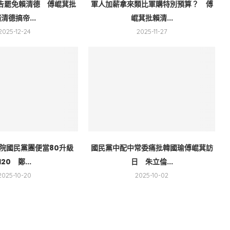
告罷免賴清德 傅崐萁批
軍人加薪拿來類比軍購特別預算？ 傅
清德搞帝...
崐萁批賴清...
2025-12-24
2025-11-27
院國民黨團便當80升級
國民黨中配中常委痛批韓國瑜傅崐萁訪
120 鄭...
日 朱立倫...
2025-10-20
2025-10-02