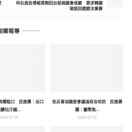
門
林右昌批傅崐萁剛回台就搞國會戒嚴 要求韓國
瑜退回選罷法重審
相關報導
商爆粗口 民進黨：出口
批反毒油國是會議淪政治攻防 民進黨
髒玷汙國...
團：籲聚焦...
2026-07-31
2026-07-21