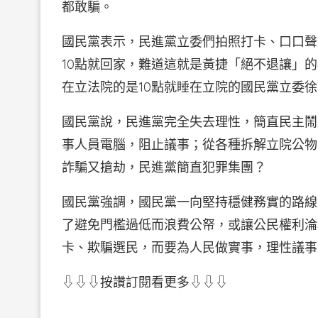
都敢騙。
國民黨表示，民進黨立委們拍照打卡、口口聲
10點就回家，難道這就是黃捷「絕不退讓」
在立法院的是10點就睡在立院的國民黨立委
國民黨說，民進黨完全失去理性，簡直民主鬧
事人員電腦，阻止議事；從各種拆解立院公物
詐騙又搶劫，民進黨簡直犯罪集團？
國民黨強調，國民黨一向堅持穩健務實的路線
了避免門檻過低而浪費公帑，或讓公民權利淪
卡、欺騙選民，而要為人民做實事，理性議事
⇩⇩⇩按讚訂閱看更多⇩⇩⇩