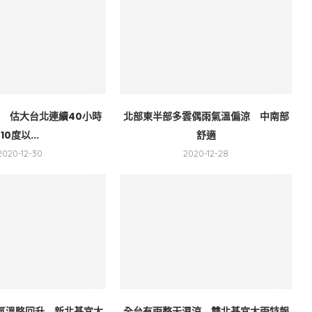
襲 估大台北連續40小時
北部東半部多雲偶雨氣溫偏涼 中南部
10度以...
舒適
2020-12-30
2020-12-28
氣溫略回升 新北基宜大
全台有雨整天濕涼 雙北基宜大雨特報