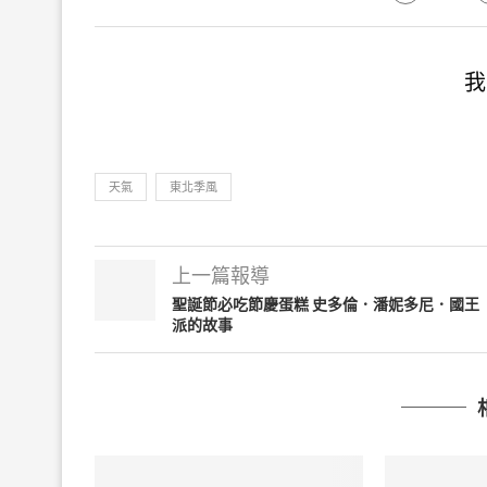
我
天氣
東北季風
上一篇報導
聖誕節必吃節慶蛋糕 史多倫．潘妮多尼．國王
派的故事