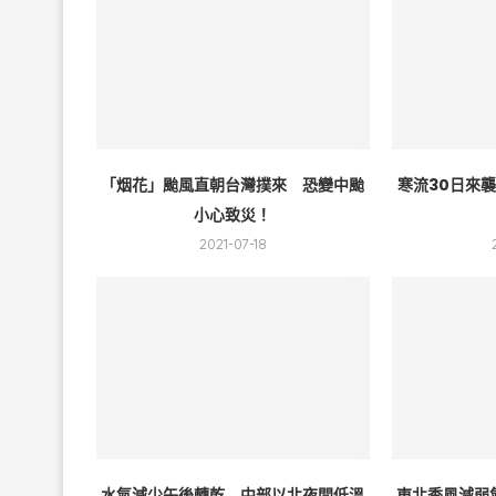
「烟花」颱風直朝台灣撲來 恐變中颱
寒流30日來
小心致災！
2021-07-18
水氣減少午後轉乾 中部以北夜間低溫
東北季風減弱