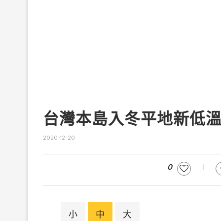
台灣本島入冬平地新低溫 
2020-12-20
0
小
中
大