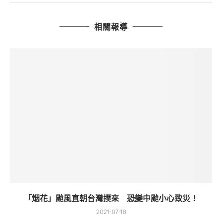
相關報導
「烟花」颱風直朝台灣撲來 恐變中颱小心致災！
2021-07-18