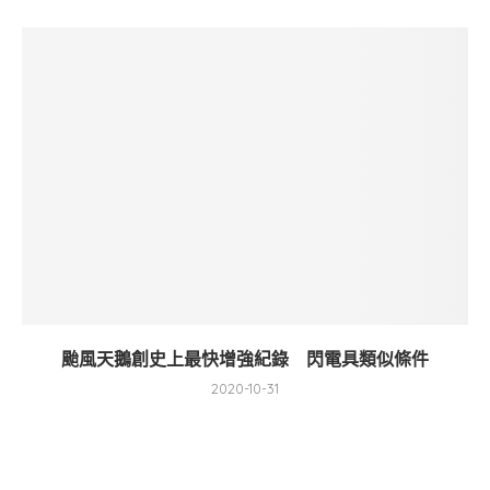
颱風天鵝創史上最快增強紀錄 閃電具類似條件
2020-10-31