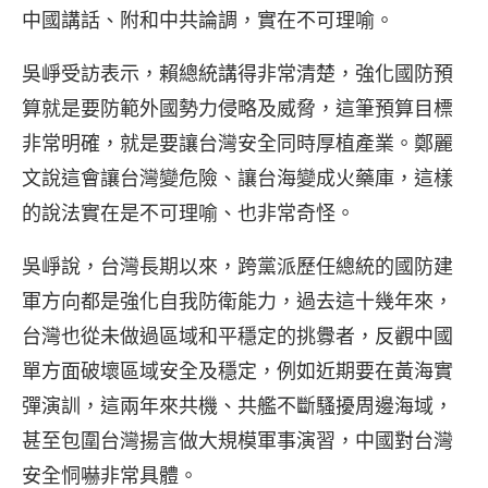
中國講話、附和中共論調，實在不可理喻。
吳崢受訪表示，賴總統講得非常清楚，強化國防預
算就是要防範外國勢力侵略及威脅，這筆預算目標
非常明確，就是要讓台灣安全同時厚植產業。鄭麗
文說這會讓台灣變危險、讓台海變成火藥庫，這樣
的說法實在是不可理喻、也非常奇怪。
吳崢說，台灣長期以來，跨黨派歷任總統的國防建
軍方向都是強化自我防衛能力，過去這十幾年來，
台灣也從未做過區域和平穩定的挑釁者，反觀中國
單方面破壞區域安全及穩定，例如近期要在黃海實
彈演訓，這兩年來共機、共艦不斷騷擾周邊海域，
甚至包圍台灣揚言做大規模軍事演習，中國對台灣
安全恫嚇非常具體。