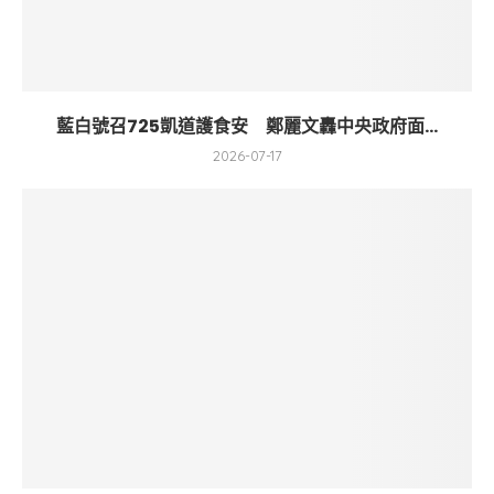
藍白號召725凱道護食安 鄭麗文轟中央政府面...
2026-07-17