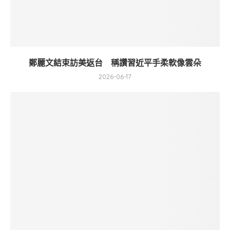
鄭麗文結束訪美返台 稱讚習近平手柔軟像雲朵
2026-06-17