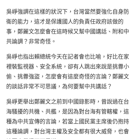
吳崢強調在這樣的狀況下，台灣當然要強化自身防
衛的能力，這才是保護國人的負責任政府該做的
事，鄭麗文怎麼會在這時候又幫中國講話、附和中
共論調？非常奇怪。
吳崢也指出賴總統今天在記者會也比喻，好比在家
裡裝監視器、安全系統，卻有人跳出來說是挑釁小
偷、挑釁強盜，怎麼會有這麼奇怪的言論？鄭麗文
的談話非常不可思議，為何要幫中共講話？
吳崢更舉出鄭麗文之前到中國錄影時，曾說過在台
海騷擾的共機、共艦，是因為對台海有管轄權，這
種為中共宣傳的言論，若當上國民黨主席後仍抱持
這種論調，對台灣主權及安全都有很大威脅，也會