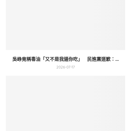
吳峥竟稱毒油「又不是我逼你吃」 民進黨道歉：...
2026-07-17