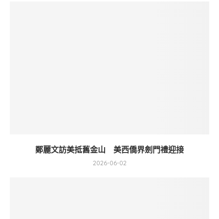
鄭麗文訪美抵舊金山 美西僑界劍門禮迎接
2026-06-02