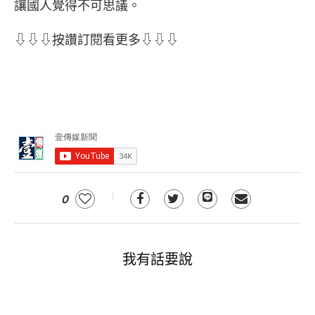
讓國人覺得不可思議。
⇩⇩⇩按讚訂閱看更多⇩⇩⇩
0
我有話要說