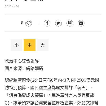
2025-11-26
0
小
中
大
政治中心綜合報導
圖片來源：網路翻攝
總統賴清德今(26)日宣布8年內投入1兆2500億元國
防特別預算，國民黨主席鄭麗文批評「玩火」、
「讓台海變成火藥庫」。民進黨發言人吳崢反擊
說，該筆預算讓台灣安全並厚植產業，鄭麗文卻幫