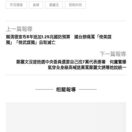
不可理喻
吳崢
鄭麗文
附和中共
上一篇報導
賴清德宣布8年追加1.25兆國防預算 國台辦痛罵「倚美謀
獨」「倚武謀獨」自取滅亡
下一篇報導
鄭麗文沒提她選中央委員還要自己找7黨代表連署 何鷹鷺爆
氣穿全身綠高喊退黨罵鄭麗文誘導她說統一
相關報導