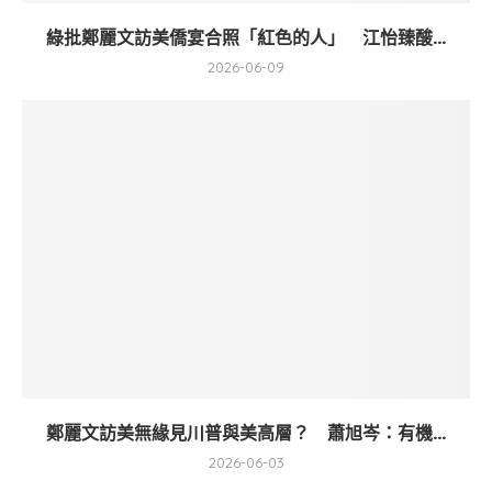
綠批鄭麗文訪美僑宴合照「紅色的人」 江怡臻酸...
2026-06-09
鄭麗文訪美無緣見川普與美高層？ 蕭旭岑：有機...
2026-06-03