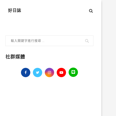
好日誌
社群媒體