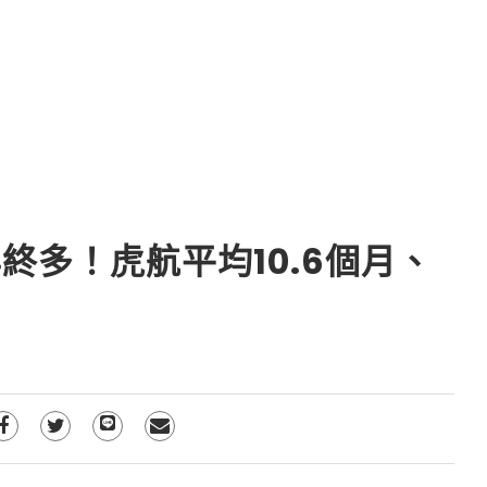
終多！虎航平均10.6個月、