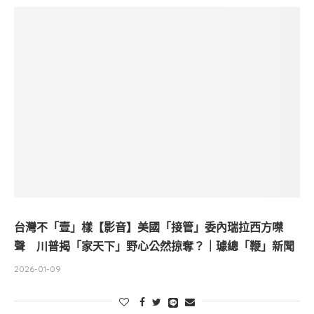
台灣不「壹」樣【影音】美國「接管」委內瑞拉西方噤
聲 川普揭「家天下」野心公然掠奪？｜璩總「鞭」新聞
2026-01-09