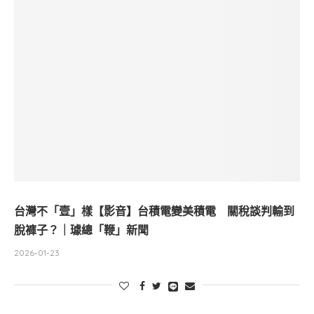
台灣不「壹」樣【影音】台積電變美積電 關稅談判輸到
脫褲子？｜璩總「鞭」新聞
2026-01-23