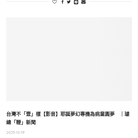
台灣不「壹」樣【影音】耶誕夢幻專機為病童圓夢 ｜璩
總「鞭」新聞
2025-12-19