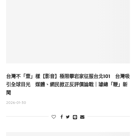
台灣不「壹」樣【影音】極限攀岩家征服台北101 台灣吸
引全球目光 媒體、網民掀正反評價論戰｜璩總「鞭」新
聞
2026-01-30