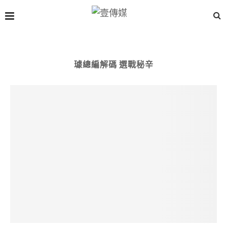
璩總編解碼 選戰秘辛