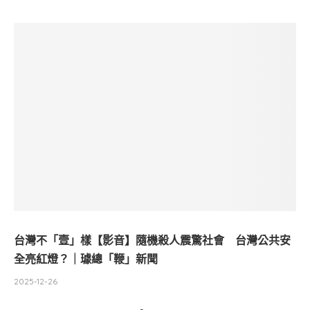
台灣不「壹」樣【影音】隨機殺人震驚社會 台灣公共安
全亮紅燈？｜璩總「鞭」新聞
2025-12-26