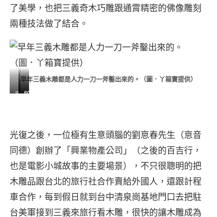
了美學，也把三義奇木巧雕跟通霄精密的佛像雕刻
兩種技法做了結合。
早年三義木雕都是人力一刀一斧鑿出來的。（圖．丫箱寶提供）
寂
如
所
靜
鳥
以、
的
出
該、
世
籠
笑
光復之後，一位極有生意頭腦的劉恴春先生（恴音
界
～
～
同德）創辦了「興業物產公司」（之後的百吉行，
～
樟
樟
香
木。
木。
也是電影小城故事的主要場景），不只很聰明的把
樟
黃
張
木雕品跟台北的旅行社合作賣給外國人，還跟計程
木。
國
巧
車合作，每到假日就到台中清泉崗基地門口去把駐
高
書。
玉。
沖
台
台
台美軍接到三義來旅行看木雕，很快的讓木雕成為