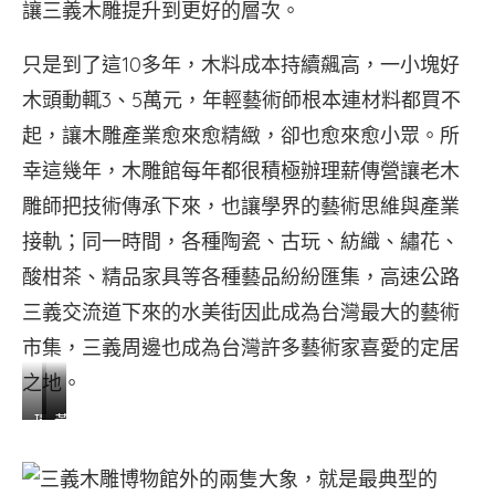
讓三義木雕提升到更好的層次。
只是到了這10多年，木料成本持續飆高，一小塊好
木頭動輒3、5萬元，年輕藝術師根本連材料都買不
起，讓木雕產業愈來愈精緻，卻也愈來愈小眾。所
幸這幾年，木雕館每年都很積極辦理薪傳營讓老木
雕師把技術傳承下來，也讓學界的藝術思維與產業
接軌；同一時間，各種陶瓷、古玩、紡織、繡花、
酸柑茶、精品家具等各種藝品紛紛匯集，高速公路
三義交流道下來的水美街因此成為台灣最大的藝術
市集，三義周邊也成為台灣許多藝術家喜愛的定居
之地。
環
以
黃
境
一
瑞
取
小
元