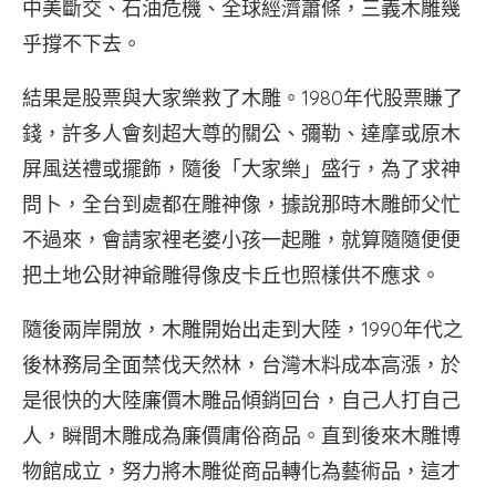
中美斷交、石油危機、全球經濟蕭條，三義木雕幾
乎撐不下去。
結果是股票與大家樂救了木雕。1980年代股票賺了
錢，許多人會刻超大尊的關公、彌勒、達摩或原木
屏風送禮或擺飾，隨後「大家樂」盛行，為了求神
問卜，全台到處都在雕神像，據說那時木雕師父忙
不過來，會請家裡老婆小孩一起雕，就算隨隨便便
把土地公財神爺雕得像皮卡丘也照樣供不應求。
隨後兩岸開放，木雕開始出走到大陸，1990年代之
後林務局全面禁伐天然林，台灣木料成本高漲，於
是很快的大陸廉價木雕品傾銷回台，自己人打自己
人，瞬間木雕成為廉價庸俗商品。直到後來木雕博
物館成立，努力將木雕從商品轉化為藝術品，這才