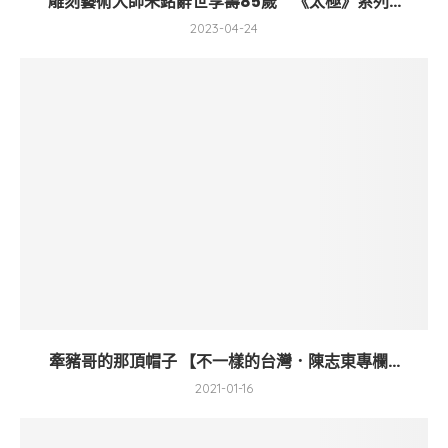
雕刻藝術大師朱銘辭世享壽85歲 《太極》系列...
2023-04-24
牽豬哥的那頂帽子 【不一樣的台灣．陳志東專欄...
2021-01-16