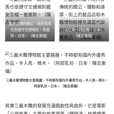
戴安全帽的關公，騎赤兔馬
也很遵守交通規則。曾進
玉之座～四元隆．日本。
財。台灣。（陳志東攝）
（陳志東攝）
三義木雕博物館主要展廳，不時都有國內外優秀作品。半人馬
～
樟木。
阿部乳坊。日本。（陳志東攝）
其實三義木雕的發展充滿戲劇性與曲折，它是電影
「小城故事」主要的故事場景（鍾鎮濤、林鳳嬌等