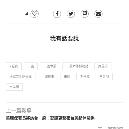
桂
蘭
4
木。
黃
瑞
元。
我有話要說
台
灣。
（陳
志
Y箱寶
三義
三義木雕
三義木雕博物館
吳羅松
東
國家文化記憶庫
小城故事
朱銘
李玉藏
李金川
攝）
水美街
上一篇報導
美環保署長將訪台 府：彰顯更緊密台美夥伴關係