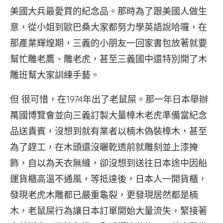
沖。
灣。
灣。
美國大兵最愛買的紀念品。那時為了跟美國人做生
中
（陳
（陳
意，從小姐到歐巴桑大家都努力學英語說哈囉，在
國。
志
志
（陳
東
東
那產業輝煌期，三義的小朋友一回家書包放著就要
志
攝）
攝）
幫忙雕老鷹、雕老虎，甚至三義國中還特別開了木
東
雕班幫大家訓練手藝。
攝）
但 很可惜，在1974年出了老鼠屎。那一年日本舉辦
萬國博覽會並向三義訂製大量樟木老虎準備當紀念
品送貴賓，沒想到就有業者以楠木偽裝樟木，甚至
為了趕工，在木頭還沒曬乾透前就雕刻並上漆掩
飾，自以為天衣無縫，卻沒想到送往日本途中因船
運貨櫃高溫不通風，等抵達後，日本人一開貨櫃，
發現老虎木雕都已嚴重龜裂，更發現居然都是楠
木，老鼠屎行為讓日本訂單開始大量流失，緊接著