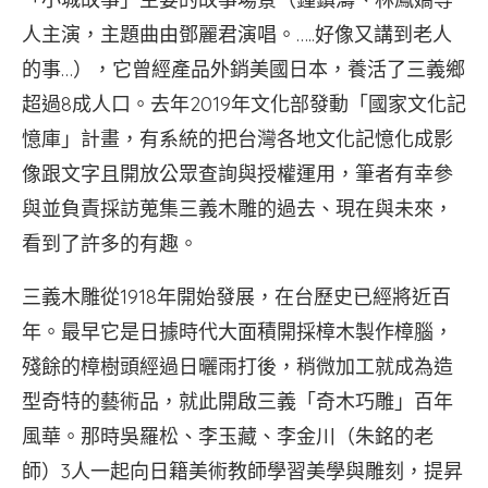
人主演，主題曲由鄧麗君演唱。…..好像又講到老人
的事…），它曾經產品外銷美國日本，養活了三義鄉
超過8成人口。去年2019年文化部發動「國家文化記
憶庫」計畫，有系統的把台灣各地文化記憶化成影
像跟文字且開放公眾查詢與授權運用，筆者有幸參
與並負責採訪蒐集三義木雕的過去、現在與未來，
看到了許多的有趣。
三義木雕從1918年開始發展，在台歷史已經將近百
年。最早它是日據時代大面積開採樟木製作樟腦，
殘餘的樟樹頭經過日曬雨打後，稍微加工就成為造
型奇特的藝術品，就此開啟三義「奇木巧雕」百年
風華。那時吳羅松、李玉藏、李金川（朱銘的老
師）3人一起向日籍美術教師學習美學與雕刻，提昇