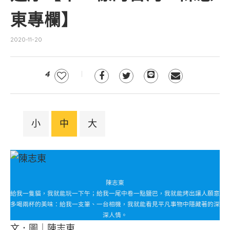
東專欄】
2020-11-20
4
小
中
大
陳志東
給我一隻貓，我就能玩一下午；給我一尾中卷一點鹽巴，我就能烤出讓人願意
多喝兩杯的美味：給我一支筆、一台相機，我就能看見平凡事物中隱藏著的深
深人情。
文．圖｜陳志東