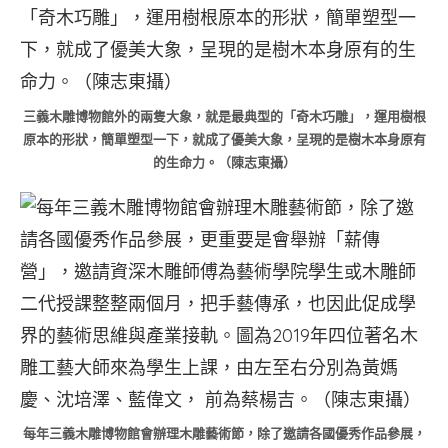
樣
塊
說，
n0.7.
一
這
寂
小
系
逝
塊
列
的
拼
作
三義木雕博物館外的兩隻大象，就是最典型的「奇木巧雕」，運用樹根
透
木
品
原本的形狀，簡單塑型一下，就成了優美大象，呈現的是樹木本身原有
明
拼
是
的生命力。（陳志東攝）
～
出
他
香
的
換
樟。
美
肝
林
麗
後
國
椅
才
瑋。
子。
產
台
傢
生
灣。
俱
的
（陳
～
新
志
複
方
東
合
向。
每年三義木雕博物館會辦理木雕藝術節，除了邀請各國優秀作品參展，
攝）
木
用