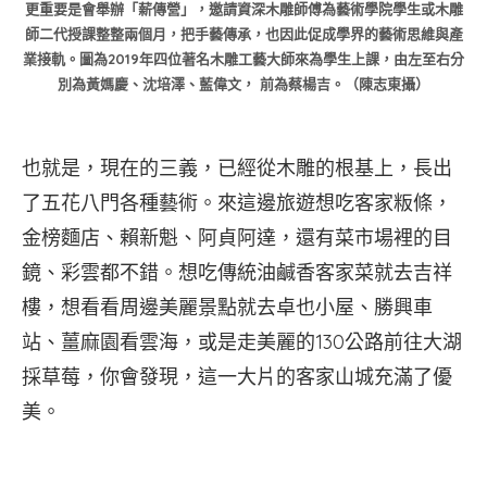
更重要是會舉辦「薪傳營」，邀請資深木雕師傅為藝術學院學生或木雕
材。
撿
師二代授課整整兩個月，把手藝傳承，也因此促成學界的藝術思維與產
張
回
業接軌。圖為2019年四位著名木雕工藝大師來為學生上課，由左至右分
熒
來
別為黃媽慶、沈培澤、藍偉文， 前為蔡楊吉。（陳志東攝）
淼。
的
台
性
灣。
命
也就是，現在的三義，已經從木雕的根基上，長出
（陳
看
志
人
了五花八門各種藝術。來這邊旅遊想吃客家粄條，
東
生，
金榜麵店、賴新魁、阿貞阿達，還有菜市場裡的目
攝）
才
鏡、彩雲都不錯。想吃傳統油鹹香客家菜就去吉祥
發
現
樓，想看看周邊美麗景點就去卓也小屋、勝興車
那
站、薑麻園看雲海，或是走美麗的130公路前往大湖
大
採草莓，你會發現，這一大片的客家山城充滿了優
大
小
美。
小
的
經