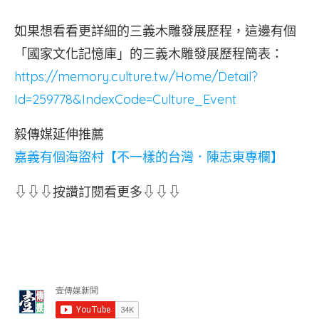
歷
如果想看看更詳細的三義木雕發展歷程，這邊有個
都
是
「國家文化記憶庫」的三義木雕發展歷程簡表：
生
https://memory.culture.tw/Home/Detail?
命
Id=259778&IndexCode=Culture_Event
中
的
毅傳媒延伸推薦
印
記，
嘉義有個海盜村【不一樣的台灣．陳志東專欄】
那
麼
⇩⇩⇩按讚訂閱看更多⇩⇩⇩
樣
的
清
晰。
命
河
～