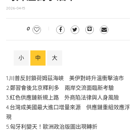
2026-04-15
0
小
中
大
1.川普反封鎖荷姆茲海峽 美伊對峙升溫衝擊油市
2.鄭習會後北京釋利多 兩岸交流面臨新考驗
3.紅色供應鏈新規上路 外商陷法律與人身風險
4.台灣成美國最大進口增量來源 供應鏈重組效應浮
現
5.匈牙利變天！歐洲政治版圖出現轉折