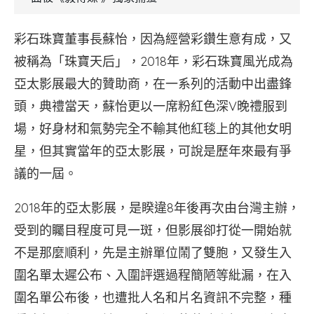
彩石珠寶董事長蘇怡，因為經營彩鑽生意有成，又
被稱為「珠寶天后」，2018年，彩石珠寶風光成為
亞太影展最大的贊助商，在一系列的活動中出盡鋒
頭，典禮當天，蘇怡更以一席粉紅色深V晚禮服到
場，好身材和氣勢完全不輸其他紅毯上的其他女明
星，但其實當年的亞太影展，可說是歷年來最有爭
議的一屆。
2018年的亞太影展，是睽違8年後再次由台灣主辦，
受到的矚目程度可見一斑，但影展卻打從一開始就
不是那麼順利，先是主辦單位鬧了雙胞，又發生入
圍名單太遲公布、入圍評選過程簡陋等紕漏，在入
圍名單公布後，也遭批人名和片名資訊不完整，種