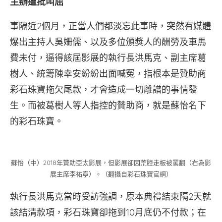
主辦遭批叫屈
事隔近2個月，正當人們都淡忘此事時，突然有媒體
爆出主持人吳姍儒、以及多位頒獎人的酬勞及車馬
費未付，逼得該屆影展的執行長洪馬克、副主席葛
樹人、統籌陳幸安紛紛出面喊冤，指根本是贊助商
彩石珠寶拖欠尾款，才會造成一切離譜的事情發
生。而被葛樹人等人指控的贊助商，就是蘇怡名下
的彩石珠寶。
蘇怡（中）2018年贊助亞太影展，但影展卻因荒腔走板被罵翻（右為影
展主席李祐寧）。（翻攝自彩石珠寶官網）
執行長洪馬克當時受訪強調，原本典禮結束隔2天就
該結清款項，彩石珠寶卻拖到10月底仍不付款；在