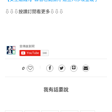
⇩⇩⇩按讚訂閱看更多⇩⇩⇩
0
我有話要說