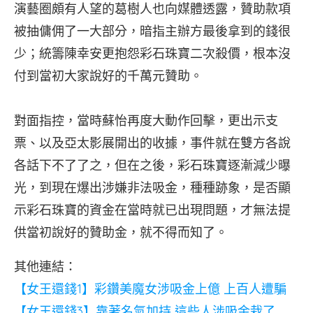
演藝圈頗有人望的葛樹人也向媒體透露，贊助款項
被抽傭佣了一大部分，暗指主辦方最後拿到的錢很
少；統籌陳幸安更抱怨彩石珠寶二次殺價，根本沒
付到當初大家說好的千萬元贊助。
對面指控，當時蘇怡再度大動作回擊，更出示支
票、以及亞太影展開出的收據，事件就在雙方各說
各話下不了了之，但在之後，彩石珠寶逐漸減少曝
光，到現在爆出涉嫌非法吸金，種種跡象，是否顯
示彩石珠寶的資金在當時就已出現問題，才無法提
供當初說好的贊助金，就不得而知了。
其他連結：
【女王還錢1】彩鑽美魔女涉吸金上億 上百人遭騙
【女王還錢3】靠著名氣加持 這些人涉吸金栽了