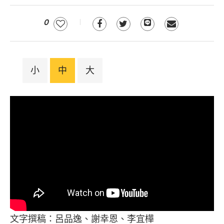
0
小
中
大
文字撰稿：呂品逸、謝幸恩、李宜樺