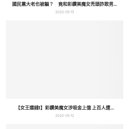
國民黨大老也被騙？ 竟和彩鑽美魔女禿頭詐欺男...
2020-05-13
【女王還錢1】彩鑽美魔女涉吸金上億 上百人遭...
2020-05-12