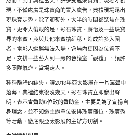
然而，到了典禮當天，許多受邀來賓到了現場才發
現，不僅處處是珠寶商的置入廣告，典禮現場還出
現珠寶走秀，除了頒獎外，大半的時間都聚焦在珠
寶，更令人傻眼的是，彩石珠寶、蘇怡及一些珠寶
界的來賓，竟與其他來賓搶紅毯，造成許多入圍
者、電影人遲遲無法入場，會場內更因為位置不
足，安排一些藝人到一旁的會議室「觀禮」，讓許
多團隊氣炸，當場走人。
種種離譜的缺失，讓2018年亞太影展在一片罵聲中
落幕，典禮結束後沒幾天，彩石珠寶立即發出聲
明，表示會贊助8位數的贊助金，主要是為了宣揚自
身理念，並不知道主辦單位安排珠寶攤位、珠寶秀
等活動，徹底跟亞太影展的主辦方切割。