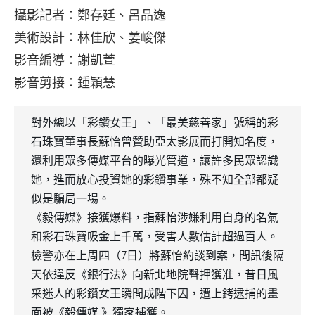
攝影記者：鄭存廷、呂品逸
美術設計：林佳欣、姜峻傑
影音編導：謝凱萱
影音剪接：鍾穎慧
對外總以「彩鑽女王」、「最美慈善家」號稱的彩
石珠寶董事長蘇怡曾贊助亞太影展而打開知名度，
還利用眾多傳媒平台的曝光管道，讓許多民眾認識
她，進而放心投資她的彩鑽事業，殊不知全部都疑
似是騙局一場。
《毅傳媒》接獲爆料，指蘇怡涉嫌利用自身的名氣
和彩石珠寶吸金上千萬，受害人數估計超過百人。
檢警亦在上周四（7日）將蘇怡約談到案，問訊後隔
天依違反《銀行法》向新北地院聲押獲准，昔日風
采迷人的彩鑽女王瞬間成階下囚，遭上銬逮捕的畫
面被《毅傳媒 》獨家捕獲。