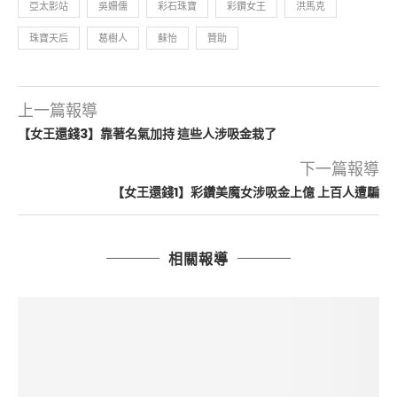
亞太影站
吳姍儒
彩石珠寶
彩鑽女王
洪馬克
珠寶天后
葛樹人
蘇怡
贊助
上一篇報導
【女王還錢3】靠著名氣加持 這些人涉吸金栽了
下一篇報導
【女王還錢1】彩鑽美魔女涉吸金上億 上百人遭騙
相關報導