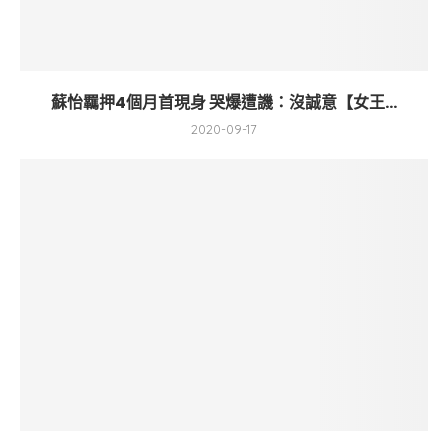
蘇怡羈押4個月首現身 哭爆遭譏：沒誠意【女王...
2020-09-17