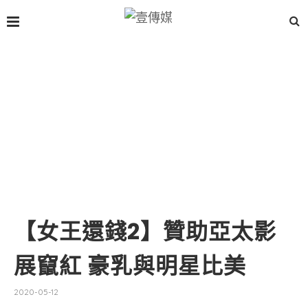
【女王還錢2】贊助亞太影
展竄紅 豪乳與明星比美
2020-05-12