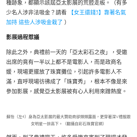
種跡象，都顯示該屆亞太影展的荒腔走板。（有多
少名人涉非法吸金？請看
【女王還錢3】靠著名氣
加持 這些人涉吸金栽了
）
影展過程惹議
除此之外，典禮前一天的「亞太彩石之夜」，受邀
出席的竟有一半以上都不是電影人，而是政商名
媛，現場更擺放了珠寶攤位，引起許多電影人不
滿，直呼現場彷彿成了「珠寶秀」，根本不像是來
參加影展，感覺亞太影展被有心人利用來蹭熱度。
蘇怡（左4）身為亞太影展的最大贊助商卻頻頻露面，更穿著深V禮服跟
女明星一拚高下。（翻攝自彩石珠寶官網）