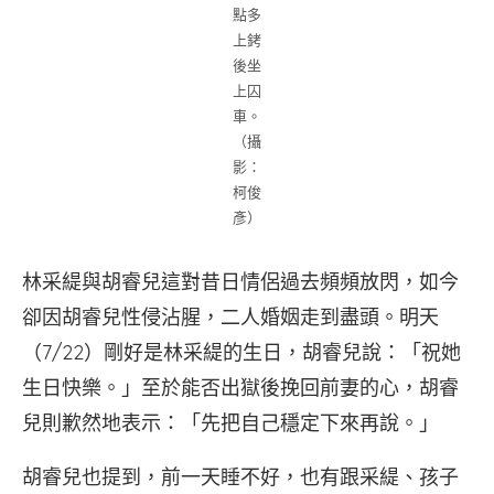
點多
上銬
後坐
上囚
車。
（攝
影：
柯俊
彥）
林采緹與胡睿兒這對昔日情侶過去頻頻放閃，如今
卻因胡睿兒性侵沾腥，二人婚姻走到盡頭。明天
（7/22）剛好是林采緹的生日，胡睿兒說：「祝她
生日快樂。」至於能否出獄後挽回前妻的心，胡睿
兒則歉然地表示：「先把自己穩定下來再說。」
胡睿兒也提到，前一天睡不好，也有跟采緹、孩子