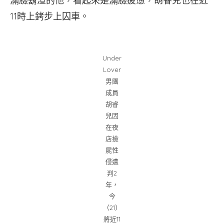
滿臉鬍渣的他，看起來是滿臉疲憊，胡睿兒也在近
11時上銬步上囚車。
Under
Lover
男團
成員
胡睿
兒因
在夜
店撿
屍性
侵遭
判2
年，
今
（21）
將近11