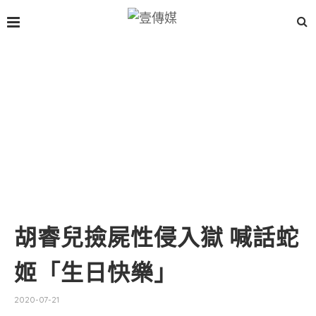
胡睿兒撿屍性侵入獄 喊話蛇
姬「生日快樂」
2020-07-21