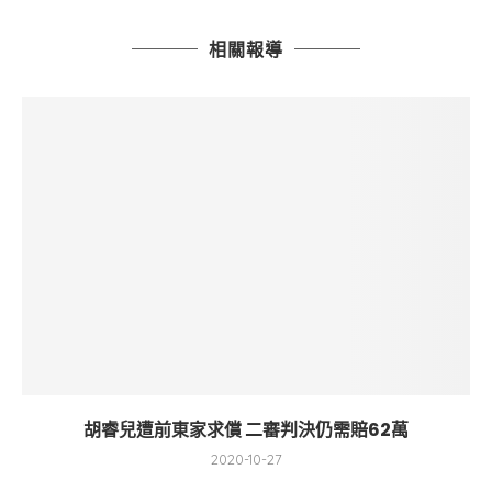
相關報導
胡睿兒遭前東家求償 二審判決仍需賠62萬
2020-10-27