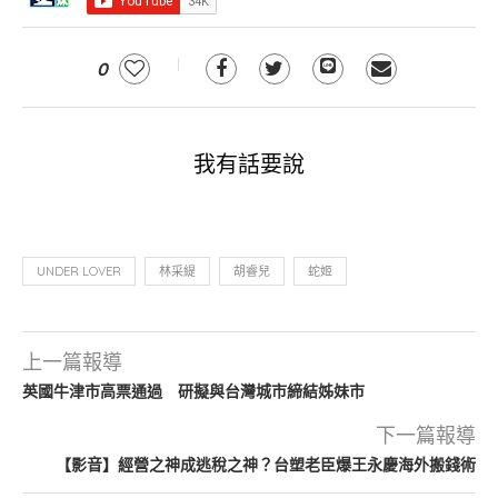
0
我有話要說
UNDER LOVER
林采緹
胡睿兒
蛇姬
上一篇報導
英國牛津市高票通過 研擬與台灣城市締結姊妹市
下一篇報導
【影音】經營之神成逃稅之神？台塑老臣爆王永慶海外搬錢術