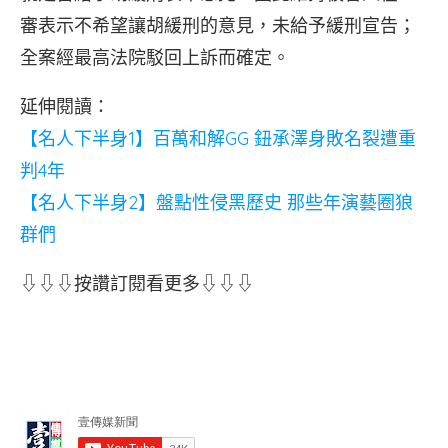
審表示不希望讓胡緩刑的意見，未給予緩刑宣告；
全案經最高法院駁回上訴而確定。
延伸閱讀：
【名人下半身1】百萬和解GG 鈕承澤身敗名裂遭重
判4年
【名人下半身2】盤點性侵黑歷史 那些年演藝圈狼
群們
⇩⇩⇩按讚訂閱看更多⇩⇩⇩