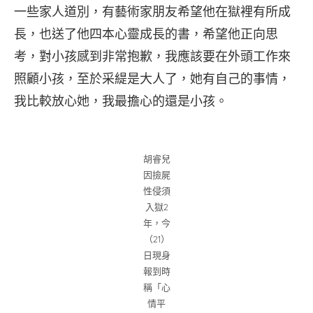
一些家人道別，有藝術家朋友希望他在獄裡有所成
長，也送了他四本心靈成長的書，希望他正向思
考，對小孩感到非常抱歉，我應該要在外頭工作來
照顧小孩，至於采緹是大人了，她有自己的事情，
我比較放心她，我最擔心的還是小孩。
胡睿兒
因撿屍
性侵須
入獄2
年，今
（21）
日現身
報到時
稱「心
情平