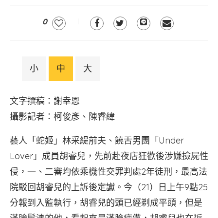
0
小
中
大
文字撰稿：謝幸恩
攝影記者：柯俊彥、陳睿緯
藝人「蛇姬」林采緹前夫、饒舌男團「Under
Lover」成員胡睿兒，先前赴夜店狂歡後涉嫌撿屍性
侵，一、二審均依乘機性交罪判處2年徒刑，最高法
院駁回胡睿兒的上訴後定讞。今（21）日上午9點25
分報到入監執行，胡睿兒的頭已經剃成平頭，但是