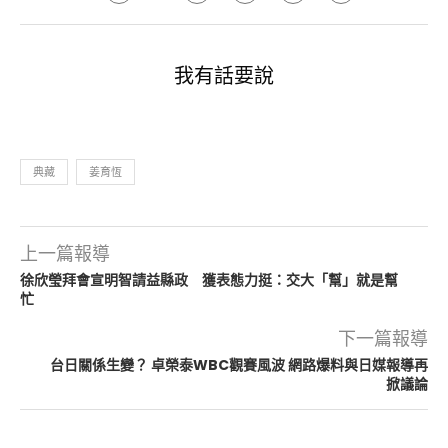
我有話要說
典藏
姜育恆
上一篇報導
徐欣瑩拜會宣明智請益縣政 獲表態力挺：交大「幫」就是幫
忙
下一篇報導
台日關係生變？ 卓榮泰WBC觀賽風波 網路爆料與日媒報導再
掀議論