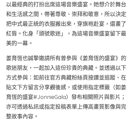
以最經典的打扮出席這場音樂盛宴。她想介於舞台
和生活感之間，帶著尊敬、崇拜和敬意，所以決定
把中式最正統的衣服搬出來，穿旗袍赴宴，還畫了
紅唇。化身「頭號歌迷」，為這場音樂盛宴留下最
美的一幕。
姜育恆也誠摯邀請所有曾參與《姜育恆的盛宴》的
歌迷朋友，一起加入這份珍貴的典藏。並透過以下
方式參與：如前往官方典藏粉絲頁按讚並追蹤、在
貼文下方留言分享觀後感，或使用指定標籤（如姜
育恆的盛宴#JonnieGala）發布相關照片與影片；
亦可透過私訊或指定投稿表單上傳高畫質影像與完
整故事內容。