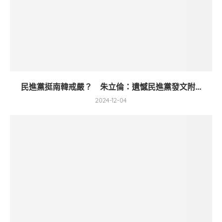
民進黨挺南韓戒嚴？ 朱立倫：遺憾民進黨發文附...
2024-12-04