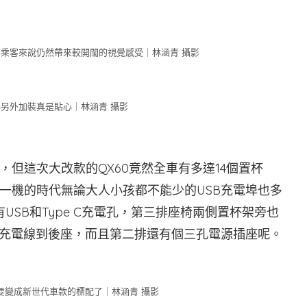
乘客來說仍然帶來較開闊的視覺感受｜林涵青 攝影
另外加裝真是貼心｜林涵青 攝影
但這次大改款的QX60竟然全車有多達14個置杯
一機的時代無論大人小孩都不能少的USB充電埠也多
SB和Type C充電孔，第三排座椅兩側置杯架旁也
的充電線到後座，而且第二排還有個三孔電源插座呢。
要變成新世代車款的標配了｜林涵青 攝影