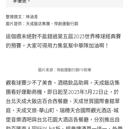
享優惠。
整理撰文：林涵青
圖片提供：天成飯店集團、悍創運動行銷
這個週末絕對不能錯過第五屆2023世界棒球經典賽
的預賽，大家可得用力集氣幫中華隊加油啊！
圖片來源：悍創運動行銷FB粉專
觀看球賽少不了美食、酒精飲品助興，天成飯店集
團看好運動商機，即日起至2023年3月22日止，於
台北天成大飯店百合西餐廳、天成世貿國際會館翠
庭、天成文旅-華山町、瑞穗天合國際觀光酒店-城
堡音樂酒吧與台北花園大酒店各餐廳，分別推出自
助百匯兩人同行以上8折、經典啤酒買一送一、外帶