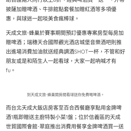
披薩加贈啤酒、牛排館點套餐加贈紅酒等多項優
惠，與球迷一起啖美食瘋棒球。
天成文旅-蜂巢於賽事期間預訂優惠專案房型每房加
贈啤酒；瑞穗天合國際觀光酒店城堡音樂酒吧則推
出進場消費加油就送經典調酒SHOT一杯，不管和好
朋友或是和陌生人一起看球，大家一起吶喊才有
fu。
到天成文旅-蜂巢開房間看球送你免費喝啤酒。
而台北天成大飯店房客至百合西餐廳享點用金牌啤
酒1瓶即贈送主廚特製小菜1盤；位於信義區的天成
世貿國際會館-翠庭推出消費用餐享金牌啤酒買一送