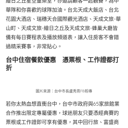
繪日之丘星空童樂室，亦邀請顧客一起觀賽，為中
華隊和你喜歡的球隊加油。台北天成大飯店、台北
花園大酒店、瑞穗天合國際觀光酒店、天成文旅-華
山町、天成文旅-繪日之丘及天成文旅-蜂巢大廳皆
備有每日賽程表及播放頻道表，讓入住房客不會錯
過精采賽事，非常貼心。
台中住宿餐飲優惠 憑票根、工作證都打
折
圖片來源：台中市長盧秀燕FB粉專
若你太熱血想直衝台中，台中市政府與65家旅館業
合作推出限定專屬優惠，球迷朋友只要憑經典賽的
票根或工作證即可享有優惠，其中回行旅、富盛商