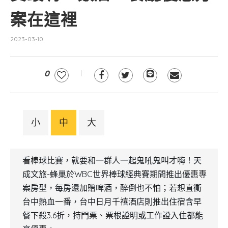
案在這裡
2023-03-10
0
小
中
大
看棒球比賽，就要和一群人一起鬼吼鬼叫才嗨！天
成文旅-蜂巢於WBC世界棒球經典賽期間推出優惠專
案房型，每房還加贈啤酒，醉倒也不怕；若想直衝
台中熱血一番，台中日月千禧酒店則推出住宿含早
餐下殺3.6折，持門票、票根證明或工作證入住都能