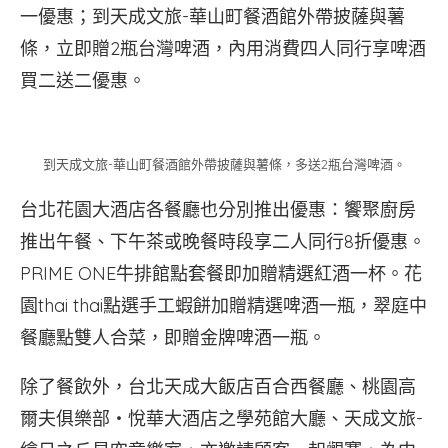
一優惠；到天成文旅-華山町餐酒館外帶披薩與薯
條，立即贈2瓶台灣啤酒，內用消費四人同行享啤酒
買二送二優惠。
到天成文旅-華山町餐酒館外帶披薩與薯條，多送2瓶台灣啤酒。
台北花園大酒店各餐廳也分別推出優惠：饗聚廚房
推出午餐、下午茶或晚餐時段享二人同行8折優惠。
PRIME ONE牛排館點套餐即加贈精選紅酒一杯。花
園thai thai點選手工蝦餅加贈精選啤酒一瓶，翠庭中
餐廳點雙人合菜，即贈金牌啤酒一瓶。
除了餐飲外，台北天成大飯店百合西餐廳、桃園高
爾夫俱樂部‧悅華大酒店之學苑館大廳、天成文旅-