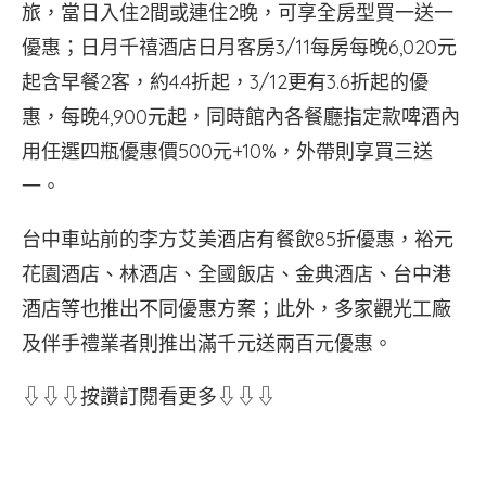
旅，當日入住2間或連住2晚，可享全房型買一送一
優惠；日月千禧酒店日月客房3/11每房每晚6,020元
起含早餐2客，約4.4折起，3/12更有3.6折起的優
惠，每晚4,900元起，同時館內各餐廳指定款啤酒內
用任選四瓶優惠價500元+10%，外帶則享買三送
一。
台中車站前的李方艾美酒店有餐飲85折優惠，裕元
花園酒店、林酒店、全國飯店、金典酒店、台中港
酒店等也推出不同優惠方案；此外，多家觀光工廠
及伴手禮業者則推出滿千元送兩百元優惠。
⇩⇩⇩按讚訂閱看更多⇩⇩⇩