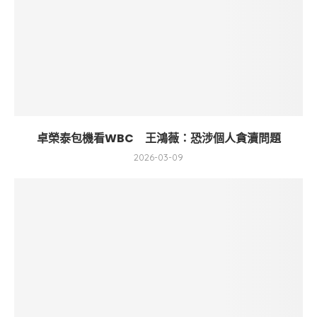
卓榮泰包機看WBC 王鴻薇：恐涉個人貪瀆問題
2026-03-09