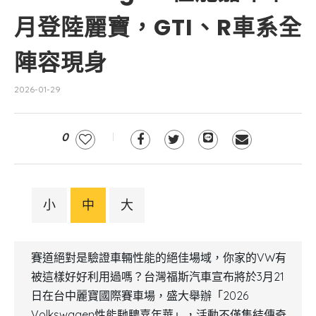
月登陸麗寶，GTI、R車系全
陣容現身
2026-01-29
0
小
中
大
賽道絕對是驗證車輛性能的絕佳場域，你家的VW有
被這樣好好利用過嗎？台灣福斯汽車宣布將於3月21
日在台中麗寶國際賽車場，盛大舉辦「2026
Volkswagen性能馳騁嘉年華」，活動不僅集結傳奇