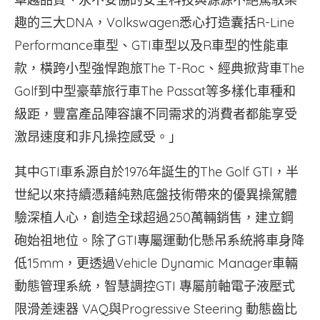
趣的三大DNA，Volkswagen悉心打造囊括R-Line
Performance車型、GTI車型以及R車型的性能車
款，橫跨小型強悍跑旅The T-Roc、經典掀背車The
Golf到中型豪華旅行車The Passat等多樣化車種和
級距，豐富產品陣容讓不同需求的消費者都能享受
激昂速度和非凡操控感受。」
其中GTI車系源自於1976年誕生的The Golf GTI，半
世紀以來持續憑藉純熟底盤技術帶來的優異操駕體
驗深植人心，創造全球超過250萬輛銷售，建立鋼
砲始祖地位。除了GTI專屬運動化懸吊系統將車身降
低15mm，更透過Vehicle Dynamic Manager車輛
動態管理系統，智慧調控GTI 專屬前軸電子液壓式
限滑差速器 VAQ與Progressive Steering 動態齒比