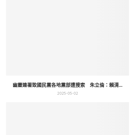
幽靈連署致國民黨各地黨部遭搜索 朱立倫：賴清...
2025-05-02