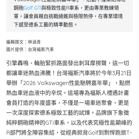
鋼砲
Golf GTI
與極致性能R車系，更由專業教練領
軍，讓會員親自挑戰繞錐與極限煞停，在專業環境
下感受德系工藝的精準動態。
編輯撰文：林涵青
圖片提供：台灣福斯汽車
引擎轟鳴、輪胎緊抓路面發出刺耳摩擦聲，這一切
都讓車迷熱血沸騰！台灣福斯汽車將於今年3月21日
舉辦「2026 Volkswagen性能馳騁嘉年華」，點燃
熱血車迷血液中的辛烷。這場專為福斯人禮遇計畫
會員打造的年度盛事，不僅是一場車迷聚會，更是
一次深度探索德系極致工藝的試煉。品牌旗下象徵
純粹鋼砲精神的GTI車系，以及代表究極性能顛峰的
R部門將全陣容集結，從經典掀背Golf到剽悍跑旅T-