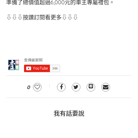
準備了總價值超過6,000元的車主專屬禮包。
⇩⇩⇩按讚訂閱看更多⇩⇩⇩
0
我有話要說