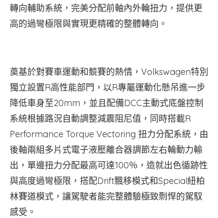
轉向輔助系統，完美分配前軸內外輪扭力，提供更
高的過彎極限與實現更精確的整體轉向。
奠基於對賽車運動和競賽的熱情，Volkswagen特別
獨立設置R高性能部門，以R專屬運動化懸吊進一步
降低車身至20mm，並且配備DCC主動式底盤控制
系統根據路況自動調整減震阻尼值，同時搭載R
Performance Torque Vectoring 扭力分配系統，由
後軸兩組多片式電子液壓離合器調節左右輪動力輸
出，單邊扭力分配最高可達100％，造就出色循跡性
與高度過彎極限，搭配Drift飄移模式和Special紐柏
林賽道模式，讓駕駛者能完整體驗極致剽悍的駕馭
感受。