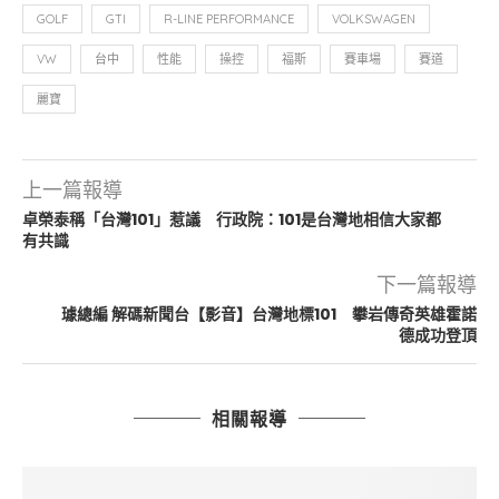
GOLF
GTI
R-LINE PERFORMANCE
VOLKSWAGEN
VW
台中
性能
操控
福斯
賽車場
賽道
麗寶
上一篇報導
卓榮泰稱「台灣101」惹議 行政院：101是台灣地相信大家都
有共識
下一篇報導
璩總編 解碼新聞台【影音】台灣地標101 攀岩傳奇英雄霍諾
德成功登頂
相關報導