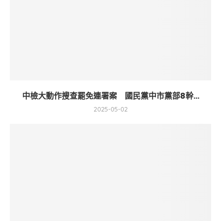
中檢大動作搜查罷免連署案 國民黨中市黨部8幹...
2025-05-02