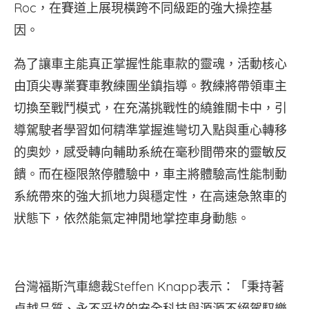
Roc，在賽道上展現橫跨不同級距的強大操控基
因。
為了讓車主能真正掌握性能車款的靈魂，活動核心
由頂尖專業賽車教練團坐鎮指導。教練將帶領車主
切換至戰鬥模式，在充滿挑戰性的繞錐關卡中，引
導駕駛者學習如何精準掌握進彎切入點與重心轉移
的奧妙，感受轉向輔助系統在毫秒間帶來的靈敏反
饋。而在極限煞停體驗中，車主將體驗高性能制動
系統帶來的強大抓地力與穩定性，在高速急煞車的
狀態下，依然能氣定神閒地掌控車身動態。
台灣福斯汽車總裁Steffen Knapp表示：「秉持著
卓越品質、永不妥協的安全科技與源源不絕駕馭樂