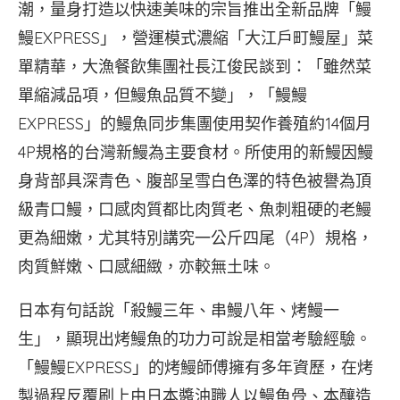
潮，量身打造以快速美味的宗旨推出全新品牌「鰻
鰻EXPRESS」，營運模式濃縮「大江戶町鰻屋」菜
單精華，大漁餐飲集團社長江俊民談到：「雖然菜
單縮減品項，但鰻魚品質不變」，「鰻鰻
EXPRESS」的鰻魚同步集團使用契作養殖約14個月
4P規格的台灣新鰻為主要食材。所使用的新鰻因鰻
身背部具深青色、腹部呈雪白色澤的特色被譽為頂
級青口鰻，口感肉質都比肉質老、魚刺粗硬的老鰻
更為細嫩，尤其特別講究一公斤四尾（4P）規格，
肉質鮮嫩、口感細緻，亦較無土味。
日本有句話說「殺鰻三年、串鰻八年、烤鰻一
生」，顯現出烤鰻魚的功力可說是相當考驗經驗。
「鰻鰻EXPRESS」的烤鰻師傅擁有多年資歷，在烤
製過程反覆刷上由日本醬油職人以鰻魚骨、本釀造