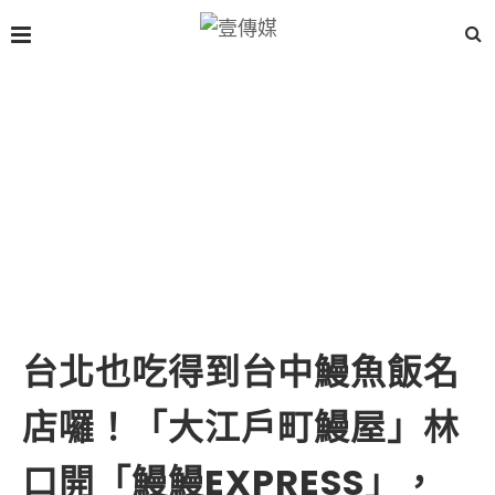
台北也吃得到台中鰻魚飯名
店囉！「大江戶町鰻屋」林
口開「鰻鰻EXPRESS」，