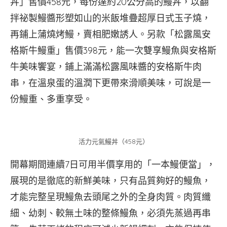
丼」售價458元，每份達約20公分高的鰻丼，以翻
拌祕製鰻醬形塑如山的米飯堆疊超厚日式玉子燒，
再鋪上蒲燒烤鰻，賣相肥嫩誘人。另款「松露風安
格斯牛鰻重」售價398元，能一次雙享鰻魚與安格斯
牛美味饗宴，鋪上滿滿松露風味醬的安格斯牛肉
串，在溫泉蛋的溫潤下更帶來滑順美味，可說是一
份鰻重、多重享受。
活力元氣鰻丼（458元）
開幕期間連續7日可用半價享用的「一本鰻便當」，
展現的是徹底的新鮮美味，只有品質夠好的鰻魚，
才能完整呈現鰻魚去頭尾之外的全身肉質。肉質纖
細、幼刺、較無土味的整條鰻魚，必須先蒸過再串