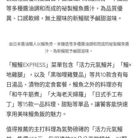
等多種醬油調和而成的祕製鰻魚醬汁，為品質優
異、口感軟綿，無土腥味的新鰻賦予鹹甜滋味。
由日本醬油職人以鰻魚骨、本釀造等多種醬油調和而成的秘製鰻魚醬
汁，為新鰻賦予鹹甜滋味。
「鰻鰻EXPRESS」菜單包含「活力元氣鰻丼」「鰻×
地雞腿」，以及「黑咖哩雞雙品」等共10款含有每
日湯品、漬物的定食套餐，鰻魚之外的料理亦有
「和牛牛筋煮」「大海老天婦羅」「日式手工布
丁」等15款一品料理、甜點等單品，讓饕客能快速
享用美味鰻魚飯的魅力。
值得推薦的主打料理為氣勢磅礡的「活力元氣鰻