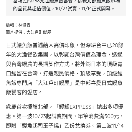
當親民的288元起鰻魚飯套餐，挑戰北部鰻魚飯市場
的品質與超值價位，10/23試賣、11/14正式開幕。
編輯：林涵青
圖片提供：大江戶町鰻屋
日式鰻魚飯普遍給人高價印象，但深耕台中已20餘
年的大漁餐飲集團，以彰顯台灣價值為理念，透過
與台灣鰻農的長期契作方式，將外銷日本的頂級青
口鰻留在台灣，打造親民價格、頂級享受，頂級鰻
魚飯專門店「大江戶町鰻屋」是中部喜愛日式鰻魚
飯饕客的愛店。
歡慶首次插旗北部，「鰻鰻EXPRESS」拋出多項優
惠。第一波10/23起試賣期間，單筆消費滿500元，
即贈「鰻魚起司玉子燒」乙份兌換券。第二波11/14