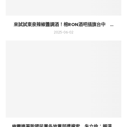
來試試東泉辣椒醬調酒！榕RON酒吧插旗台中 ...
2025-06-02
幽靈連署致國民黨各地黨部遭搜索 朱立倫：賴清...