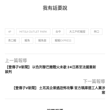
我有話要說
4P
MITSUI OUTLET PARK
台中
大江戶町鰻屋
林口
青口鰻
鰻魚
鰻魚飯
鰻鰻EXPRESS
上一篇報導
【壹傳子V新聞】 以色列黎巴嫩戰火未歇 24日將至法國重新
談判
下一篇報導
【壹傳子V新聞】 土耳其企業遇恐怖攻擊 官方稱庫德工人黨涉
案