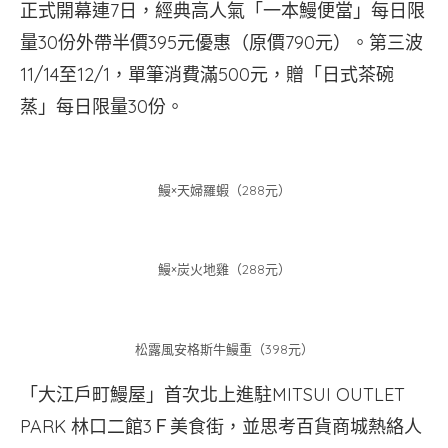
正式開幕連7日，經典高人氣「一本鰻便當」每日限
量30份外帶半價395元優惠（原價790元）。第三波
11/14至12/1，單筆消費滿500元，贈「日式茶碗
蒸」每日限量30份。
鰻×天婦羅蝦（288元）
鰻×炭火地雞（288元）
松露風安格斯牛鰻重（398元）
「大江戶町鰻屋」首次北上進駐MITSUI OUTLET
PARK 林口二館3Ｆ美食街，並思考百貨商城熱絡人