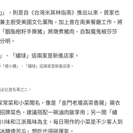
ng」，則是自《台灣米其林指南》推出以來，首家也
兼主廚受美國文化薰陶，加上曾在南美餐廳工作，將
「胭脂樹籽手撕豬」將燉煮豬肉、自製魔鬼椒莎莎
分明。
中「裡小樓」、「繡球」這兩家是新進店家。
選必比登名單之二。
家常菜和小菜聞名，像是「金門老壇高梁香腸」腸衣
招牌菜色，建議搭配一碗滷肉飯享用；另一間「繡
川味和江浙風味為主，每日現作的小菜是不少客人到
冰糖㸆苦瓜」想吃也得碰運氣。