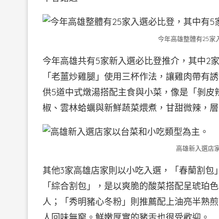
今年高雄整體有25家
今年高雄共有5家新入選必比登推介，其中2
「老薑炒雞腿」使用三杯作法，讓雞肉帶有誘
供5道中式燉湯搭配主食與小菜，像是「剝皮
椒、雲林蛤蠣與新鮮蔬菜煨煮，甘甜微辣，層
高雄新入選店
其他3家高雄店家則以小吃入選，「春蘭割包
「綜合割包」，是以爽脆的酸菜搭配呈琥珀色
人；「秀明豬心冬粉」則推薦配上油亮半熟煎
人回味無窮。鮮嫩厚實的豬舌也很受歡迎。