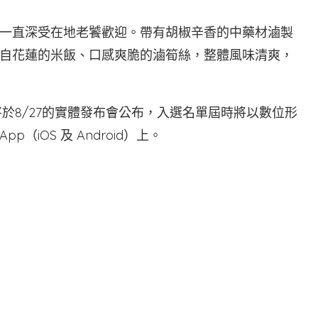
一直深受在地老饕歡迎。帶有胡椒辛香的中藥材滷製
自花蓮的米飯、口感爽脆的滷筍絲，整體風味清爽，
將於8/27的實體發布會公布，入選名單屆時將以數位形
iOS 及 Android）上。