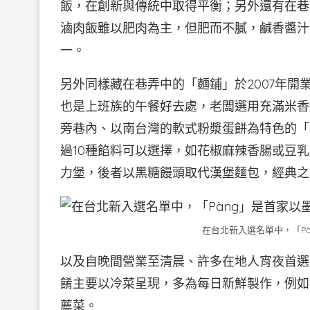
飯，在創新與傳統中取得平衡；另外還有在巷
滷肉飯雖以肥肉為主，但肥而不膩，鹹香醬汁
一。
另外同樣藏在巷弄中的「麵鋪」於2007年
也是上班族的午餐好去處，老闆選用充滿米香
旁巷內、以南台灣的軟式粉漿蛋餅為特色的「
過10種餡料可以選擇，如花椒麻辣香腸或豆
力堡，後者以黑糖饅頭取代漢堡麵包，經典之
在台北新入選名單中，「P
以及自晚間營業至清晨、許多在地人宵夜首選
餚主要以冷菜呈現，多為每日新鮮製作，例如
薦菜。