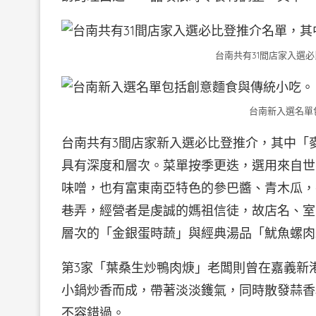
台南共有31間店家入選
台南新入選名單
台南共有3間店家新入選必比登推介，其中「
具有深度和層次。菜單按季更迭，選用來自世
味噌，也有富東南亞特色的參巴醬、青木瓜，
巷弄，經營者是虔誠的媽祖信徒，故店名、室
層次的「金銀蛋時蔬」與經典湯品「魷魚螺肉
第3家「葉桑生炒鴨肉焿」老闆則曾在嘉義新港
小鍋炒香而成，帶著淡淡鑊氣，同時散發蒜香
不容錯過。