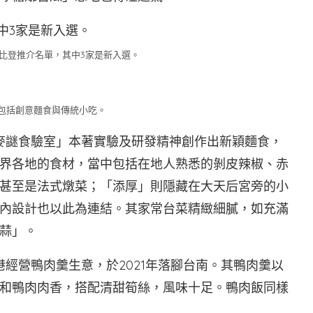
必比登推介名單，其中3家是新入選。
包括創意麵食與傳統小吃。
麥謎食驗室」本著實驗及研發精神創作出新穎麵食，
界各地的食材，當中包括在地人熟悉的剝皮辣椒、赤
甚至是法式燉菜；「添厚」則隱藏在大天后宮旁的小
內設計也以此為連結。其家常台菜精緻細膩，如充滿
蒜」。
經營鴨肉羹生意，於2021年落腳台南。其鴨肉羹以
和鴨肉肉香，搭配清甜筍絲，風味十足。鴨肉飯同樣