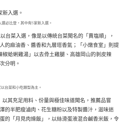
入選必比登，其中有5家新入選。
家以台菜入選，像是以傳統台菜聞名的「賣塩順」，
人的麻油香、醬香和九層塔香氣；「小燉食室」則提
辣椒蛤蜊雞湯」以去骨土雞腿、高雄岡山的剝皮辣
次分明。
家以台菜和小吃類型為主。
」以其充足用料、份量與極佳味道聞名，推薦品嘗
澤的半肥瘦滷肉、花生糖粉以及特製醬汁，滋味迷
蛋的「月見肉燥飯」，以絲滑蛋液混合鹹香米飯，令