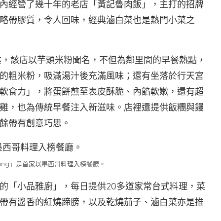
內經營了幾十年的老店「黃記魯肉飯」，主打的招牌
略帶膠質，令人回味，經典滷白菜也是熱門小菜之
開業，該店以芋頭米粉聞名，不但為鄰里間的早餐熱點，
的粗米粉，吸滿湯汁後充滿風味；還有坐落於行天宮
軟食力」，將蛋餅煎至表皮酥脆、內餡軟嫩，還有超
乳雞，也為傳統早餐注入新滋味。店裡還提供飯糰與饅
餘帶有創意巧思。
àng」是首家以墨西哥料理入榜餐廳。
的「小品雅廚」，每日提供20多道家常台式料理，菜
帶有醬香的紅燒蹄膀，以及乾燒茄子、滷白菜亦是推