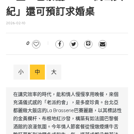
紀」還可預訂求婚桌
2026-02-10
0
小
中
大
在講究效率的時代，能和情人慢慢享用晚餐，來個
充滿儀式感的「老派約會」，是多麼珍貴。台北亞
都麗緻大飯店的La Brasserie巴賽麗廳，以其標誌性
的金黃欄杆、布根地紅沙發，構築有如法國巴黎餐
酒館的浪漫氛圍。今年情人節套餐從慢燉煙燻牛舌