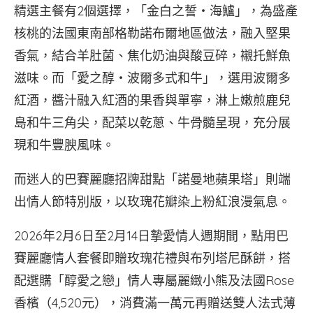
精選主餐有2個選擇，「金白之誓‧海鱸」，為盛產
核桃的法國東南部格勒諾布爾地區做法，融入堅果
香氣，結合羊肚菌、焦化奶油與酸豆碎，襯托鮮魚
滋味。而「愛之醇‧波爾多式和牛」，選用波爾多
紅酒，醬汁融入紅酒的果香與單寧，淋上嫩煎鹿兒
島和牛三角尖，配菜以乾蔥、牛骨髓呈現，充分展
現和牛豐腴風味。
而迷人的巴賽麗廳招牌甜點「諾曼地蘋果塔」則端
出情人節特別版，以玫瑰花瓣染上粉紅浪漫氣息。
2026年2月6日至2月14日摯愛情人週期間，點用巴
賽麗廳情人套餐即贈玫瑰花禮與布列塔尼酥餅，搭
配選購「醇愛之戀」情人專屬麗緻小熊及法國Rose
香檳（4,520元），消費滿一萬元再贈送雙人法式薄