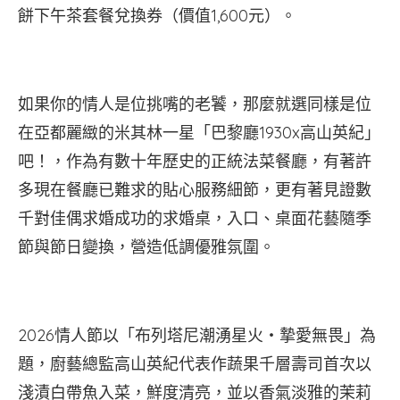
餅下午茶套餐兌換券（價值1,600元）。
如果你的情人是位挑嘴的老饕，那麼就選同樣是位
在亞都麗緻的米其林一星「巴黎廳1930x高山英紀」
吧！，作為有數十年歷史的正統法菜餐廳，有著許
多現在餐廳已難求的貼心服務細節，更有著見證數
千對佳偶求婚成功的求婚桌，入口、桌面花藝隨季
節與節日變換，營造低調優雅氛圍。
2026情人節以「布列塔尼潮湧星火‧摯愛無畏」為
題，廚藝總監高山英紀代表作蔬果千層壽司首次以
淺漬白帶魚入菜，鮮度清亮，並以香氣淡雅的茉莉