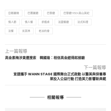
亞都麗緻
巴賽麗廳
巴黎廳
巴黎廳1930X高山英紀
情人節
情人餐
求婚桌
法國餐廳
法式料理
法餐
米其林
老派約會
上一篇報導
高金素梅涉貪遭搜索 韓國瑜：相信高金經得起檢驗
下一篇報導
宣捷攜手 WANN STAGE 國際舞台正式啟動 以醫美與保養專
業投入公益行動 打造美力影響新典範
相關報導