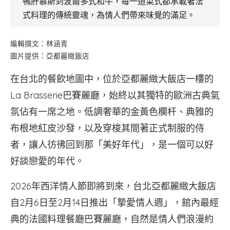
鴨肝慕斯到波爾多式和牛，每一道菜式都承載著法
式料理的傳統靈魂，為情人們帶來味覺的滿足。
編輯撰文：林涵青
圖片提供：亞都麗緻飯店
在台北的餐飲地圖中，位於亞都麗緻大飯店一樓的
La Brasserie巴賽麗廳，始終以其獨特的歐洲古典氣
氛佔有一席之地。低調奢華的金黃色欄杆、典雅的
布根地紅皮沙發，以及穿梭其間著正式制服的侍
者，讓人彷彿回到那「美好年代」，是一個可以好
好談戀愛的年代。
2026年西洋情人節即將到來，台北亞都麗緻大飯店
自2月6日至2月14日推出「摯愛情人週」，館內最經
典的法國料理餐廳巴賽麗廳，自然是情人們浪漫約