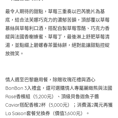
最令人期待的甜點，草莓三重奏以巴芮脆片為基
底，結合法芙娜巧克力的濃郁苦韻，頂部覆以草莓
慕絲與草莓利口酒，搭配自製草莓雪酪、巧克力香
緹與法國香榭蜂蜜、草莓丁，最後淋上舒肥草莓清
湯，並點綴上碧螺春茶蕾絲餅，絕對能讓甜點控綻
放微笑。
情人週至巴黎廳用餐，除贈玫瑰花禮與酒心
BonBon 3入禮盒，還可選購情人專屬麗緻熊與法國
Rosé香檳組（5,200元）、頂級貝魯迦魚子醬
Caviar搭配香檳2杯（5,000元）；消費滿2萬元再獲
La Saison套餐兌換券（價值3,600元）。