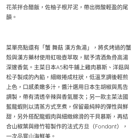
花茶拌合醋飯，佐柚子根芹泥，帶出微酸輕盈的尾
韻。
菜單亮點還有「蟹 舞菇 漢方魚湯」，將炙烤過的蟹
殼與漢方藥材使用虹吸壺萃取，賦予清酒魚骨高湯
深邃香氣。主菜日本A5和牛鋪上雞肉慕斯、洋菇與
松子製成的內餡，細緻捲成柱狀，低溫烹調後輕煎
上色，口感柔嫩多汁，醬汁選用日本生胡椒與馬告
調製，帶有清透辛辣與香氣層次；另一款主菜法國
藍龍蝦則以清蒸方式烹煮，保留最純粹的彈性與鮮
甜，另外搭配龍蝦肉與細緻綿滑的干貝慕斯，再結
合山椒葉與綠竹筍製作的法式方旦（Fondant），
一次品嘗山海鮮美。