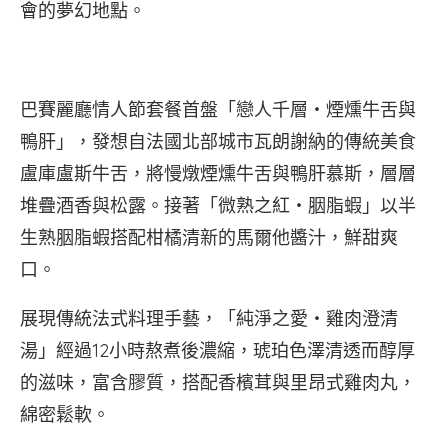
會的夢幻地點。
巴賽麗廳情人節套餐首盤「戀人千層‧煙燻牛舌與
鴨肝」，發想自法國北部城市瓦朗謝納的傳統美食
盧庫盧斯牛舌，將慢燉煙燻牛舌與鴨肝慕斯，層層
堆疊酒香與松露。接著「微熟之紅‧胭脂蝦」以半
生熟胭脂蝦搭配柑橘清新的馬爾他醬汁，鮮甜爽
口。
展現傳統法式料理手藝，「純淨之愛‧雞肉澄清
湯」經過12小時熬煮後濃縮，琥珀色澤清透而醇厚
的滋味，富含膠質，搭配香檳茸與里昂式雞肉丸，
綿密鬆軟。