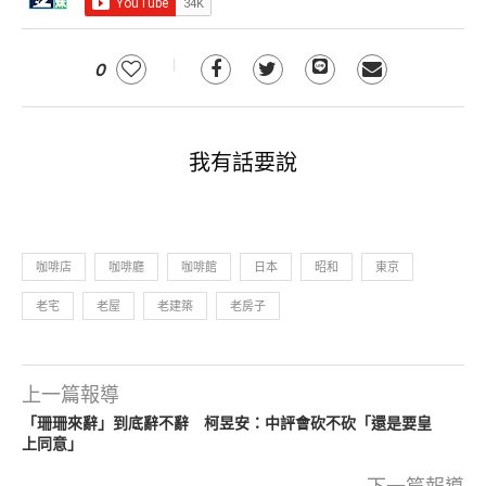
0
我有話要說
咖啡店
咖啡廳
咖啡館
日本
昭和
東京
老宅
老屋
老建築
老房子
上一篇報導
「珊珊來辭」到底辭不辭 柯昱安：中評會砍不砍「還是要皇
上同意」