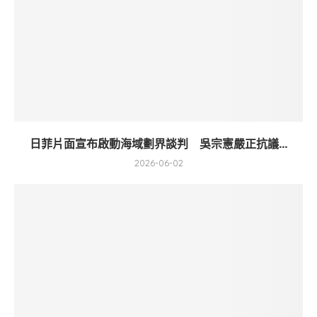
日菲片面宣布啟動海域劃界談判 吳宗憲嚴正抗議...
2026-06-02