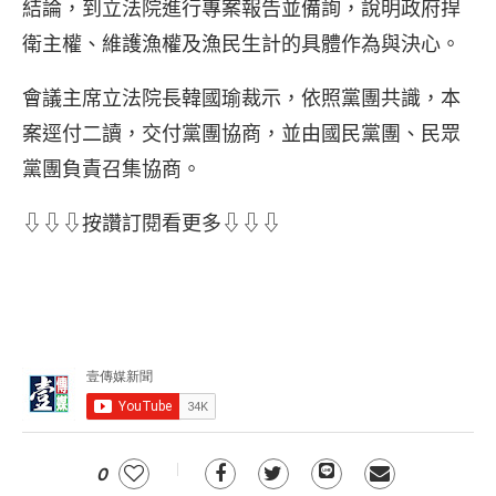
結論，到立法院進行專案報告並備詢，說明政府捍
衛主權、維護漁權及漁民生計的具體作為與決心。
會議主席立法院長韓國瑜裁示，依照黨團共識，本
案逕付二讀，交付黨團協商，並由國民黨團、民眾
黨團負責召集協商。
⇩⇩⇩按讚訂閱看更多⇩⇩⇩
0