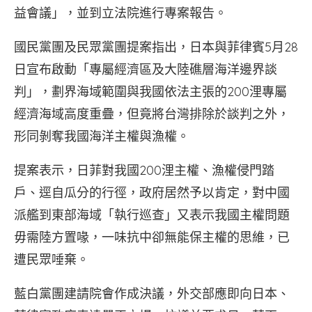
益會議」，並到立法院進行專案報告。
國民黨團及民眾黨團提案指出，日本與菲律賓5月28
日宣布啟動「專屬經濟區及大陸礁層海洋邊界談
判」，劃界海域範圍與我國依法主張的200浬專屬
經濟海域高度重疊，但竟將台灣排除於談判之外，
形同剝奪我國海洋主權與漁權。
提案表示，日菲對我國200浬主權、漁權侵門踏
戶、逕自瓜分的行徑，政府居然予以肯定，對中國
派艦到東部海域「執行巡查」又表示我國主權問題
毋需陸方置喙，一味抗中卻無能保主權的思維，已
遭民眾唾棄。
藍白黨團建請院會作成決議，外交部應即向日本、