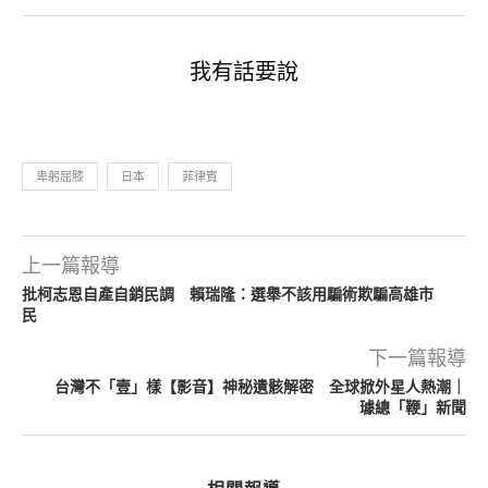
我有話要說
卑躬屈膝
日本
菲律賓
上一篇報導
批柯志恩自產自銷民調 賴瑞隆：選舉不該用騙術欺騙高雄市
民
下一篇報導
台灣不「壹」樣【影音】神秘遺骸解密 全球掀外星人熱潮｜
璩總「鞭」新聞