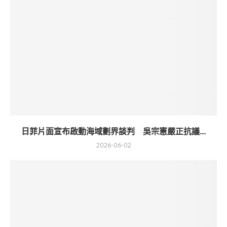
日菲片面宣布啟動海域劃界談判 吳宗憲嚴正抗議...
2026-06-02