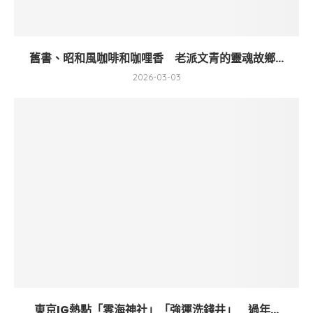
舊書、昭和風咖啡和咖哩香 老派文青的靈魂故鄉...
2026-03-03
東京IG熱點「雲海神社」「強運洗錢井」 過年...