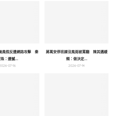
颱風假反遭網路攻擊 秦
蔣萬安停班課沒風雨被罵翻 陳其邁緩
珠：遺憾...
頰：做決定...
2026-07-16
2026-07-14