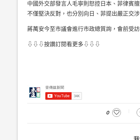
中國外交部發言人毛寧則怒控日本、菲律賓擅
不僅堅決反對，也分別向日、菲提出嚴正交涉
蔣萬安今至市議會進行市政總質詢，會前受訪
⇩⇩⇩按讚訂閱看更多⇩⇩⇩
0
我