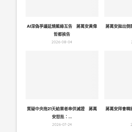
AI深偽爭議延燒藍綠互告 蔣萬安黃偉
蔣萬安拋出倒
哲都挨告
2026-08-04
質疑中央拖21天給業者串供滅證 蔣萬
蔣萬安拜會韓
安怒批：...
2026-07-24