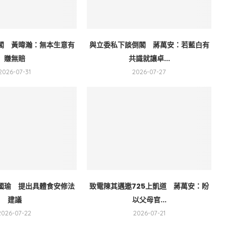
閣 黃暐瀚：無本生意有
與立委私下談倒閣 蔣萬安：若藍白有
賺無賠
共識就讓卓...
2026-07-31
2026-07-27
國瑜 提出具體食安修法
致電陳其邁邀725上凱道 蔣萬安：盼
建議
以父母官...
2026-07-22
2026-07-21