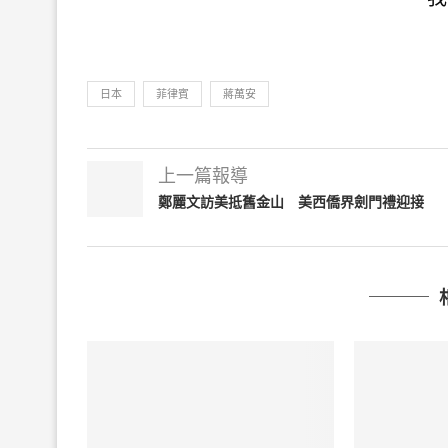
日本
菲律賓
蔣萬安
上一篇報導
鄭麗文訪美抵舊金山 美西僑界劍門禮迎接