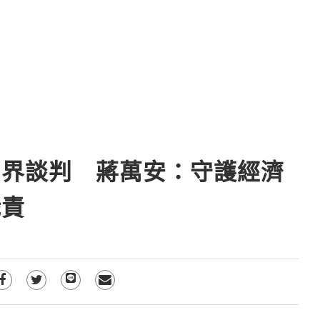
劃界談判 蔣萬安：守護經濟
職責