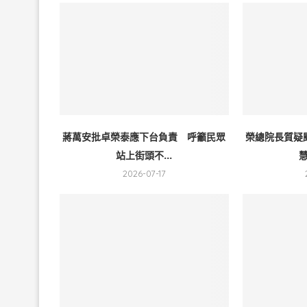
蔣萬安批卓榮泰應下台負責 呼籲民眾
榮總院長質疑
站上街頭不...
慧
2026-07-17