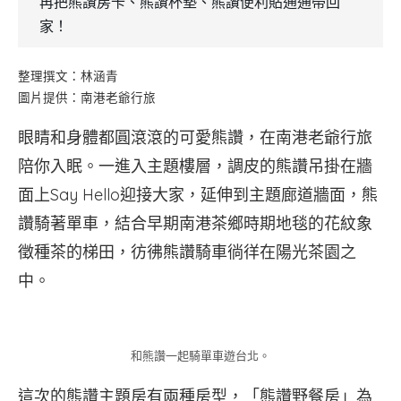
再把熊讚房卡、熊讚杯墊、熊讚便利貼通通帶回
家！
整理撰文：林涵青
圖片提供：南港老爺行旅
眼睛和身體都圓滾滾的可愛熊讚，在南港老爺行旅
陪你入眠。一進入主題樓層，調皮的熊讚吊掛在牆
面上Say Hello迎接大家，延伸到主題廊道牆面，熊
讚騎著單車，結合早期南港茶鄉時期地毯的花紋象
徵種茶的梯田，彷彿熊讚騎車徜徉在陽光茶園之
中。
和熊讚一起騎單車遊台北。
這次的熊讚主題房有兩種房型，「熊讚野餐房」為