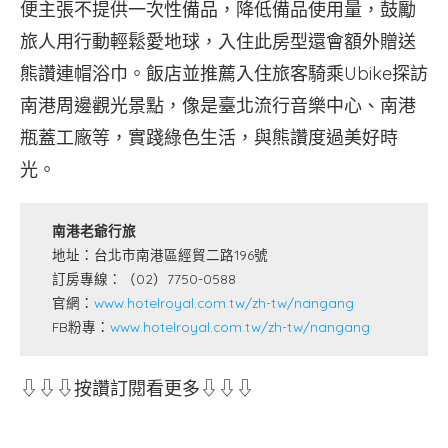
便主張不提供一次性備品，降低備品使用量，鼓勵
旅人用行動輕鬆愛地球，入住此房型還會額外贈送
熊讚連帽浴巾。飯店並推薦入住旅客騎乘Ubike探訪
南港周邊觀光景點，像是臺北流行音樂中心、南港
瓶蓋工廠等，實踐綠色生活，與熊讚度過美好時
光。
南港老爺行旅
地址：台北市南港區經貿二路196號
訂房專線：（02）7750-0588
官網：
www.hotelroyal.com.tw/zh-tw/nangang
FB粉專：
www.hotelroyal.com.tw/zh-tw/nangang
⇩⇩⇩按讚訂閱看更多⇩⇩⇩