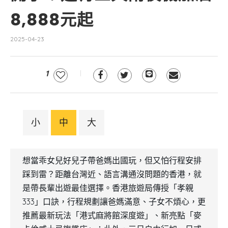
8,888元起
2025-04-23
1
小
中
大
想當乖女兒好兒子帶爸媽出國玩，但又怕行程安排
踩到雷？距離台灣近、語言溝通沒問題的香港，就
是帶長輩出遊最佳選擇。香港旅遊局傳授「孝親
333」口訣，行程規劃讓爸媽滿意、子女不煩心，更
推薦最新玩法「港式麻將館深度遊」、新亮點「麥