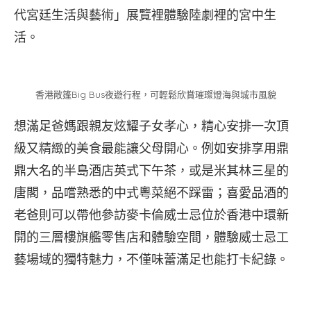
代宮廷生活與藝術」展覽裡體驗陸劇裡的宮中生
活。
香港敞篷Big Bus夜遊行程，可輕鬆欣賞璀璨燈海與城市風貌
想滿足爸媽跟親友炫耀子女孝心，精心安排一次頂
級又精緻的美食最能讓父母開心。例如安排享用鼎
鼎大名的半島酒店英式下午茶，或是米其林三星的
唐閣，品嚐熟悉的中式粵菜絕不踩雷；喜愛品酒的
老爸則可以帶他參訪麥卡倫威士忌位於香港中環新
開的三層樓旗艦零售店和體驗空間，體驗威士忌工
藝場域的獨特魅力，不僅味蕾滿足也能打卡紀錄。