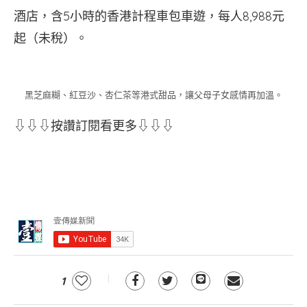
酒店，含5小時的香港計程車包車遊，每人8,988元
起（未稅）。
黑芝麻糊、紅豆沙、杏仁茶等港式甜品，讓父母子女感情再加溫。
⇩⇩⇩按讚訂閱看更多⇩⇩⇩
1