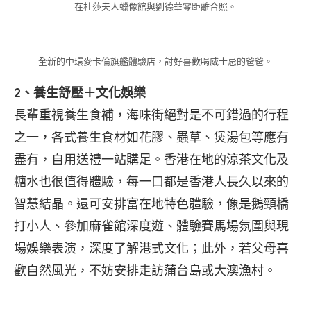
在杜莎夫人蠟像館與劉德華零距離合照。
全新的中環麥卡倫旗艦體驗店，討好喜歡喝威士忌的爸爸。
2、養生舒壓＋文化娛樂
長輩重視養生食補，海味街絕對是不可錯過的行程
之一，各式養生食材如花膠、蟲草、煲湯包等應有
盡有，自用送禮一站購足。香港在地的涼茶文化及
糖水也很值得體驗，每一口都是香港人長久以來的
智慧結晶。還可安排富在地特色體驗，像是鵝頸橋
打小人、參加麻雀館深度遊、體驗賽馬場氛圍與現
場娛樂表演，深度了解港式文化；此外，若父母喜
歡自然風光，不妨安排走訪蒲台島或大澳漁村。