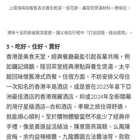
上環海味街販售各式養生乾貨，從花膠、蟲草到煲湯材料一應俱全。
港味十足的麻雀館深度遊，讓父母在行程中「打出回憶、碰出感情」。
3、吃好、住好、買好
香港是美食天堂，經典餐廳最能引起長輩共鳴，例
如鏞記燒鵝、陸羽茶室經典港點與養生煲湯、太平
館回味懷舊港式西餐。住宿方面，不妨安排父母住
一次知名的香港半島酒店，或是曾在2023年拿下亞
洲最佳酒店的香港瑰麗酒店，抑或2024年全新開幕
的灣仔星級酒店─合和酒店，孝親之旅住得舒適，
就能順心順利。至於購物體驗當然不能少了經典伴
手禮，像是黃道益活絡油、陳意齋燕窩糕、么鳳陳
皮梅、余均益辣椒醬、九龍醬園古法醬油等，款款