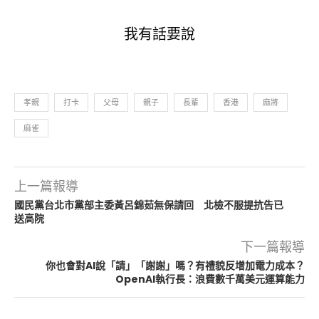
我有話要說
孝親
打卡
父母
親子
長輩
香港
麻將
麻雀
上一篇報導
國民黨台北市黨部主委黃呂錦茹無保請回 北檢不服提抗告已
送高院
下一篇報導
你也會對AI說「請」「謝謝」嗎？有禮貌反增加電力成本？
OpenAI執行長：浪費數千萬美元運算能力