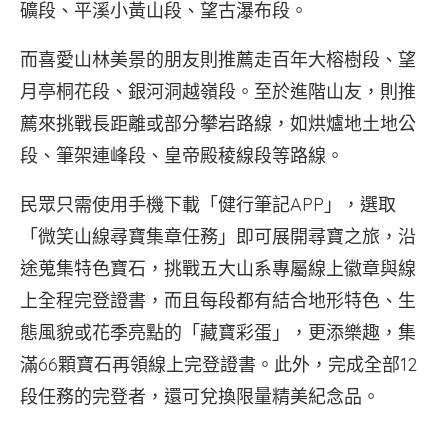
礦段、平溪小黃山段、望古瀑布段。
而喜愛山林美景的朋友則推薦走百年大榕樹段、望
月亭桐花段、銀河洞越嶺段。至於進階山友，則推
薦來挑戰長距離或部分攀岩路線，如烘爐地土地公
段、筆架連峰段、皇帝殿稜線段等路線。
民眾只需使用手機下載「健行筆記APP」，選取
「微笑山線尋寶集章任務」即可展開尋寶之旅，沿
途蒐集特色寶石，挑戰五大山系專屬線上徽章與線
上全程完登證書，而且每段都有結合地形特色、生
態風貌或花季亮點的「藏寶彩蛋」，更添樂趣，集
滿66顆寶石再領線上完登證書。此外，完成全部12
段任務的完登者，還可兌換限量精美紀念品。