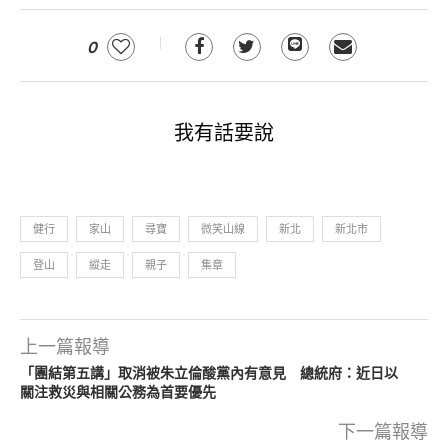
0
我有話要說
健行
家山
尋寶
微笑山線
新北
新北市
登山
縱走
親子
集章
上一篇報導
「團結第五講」取消被朱立倫酸黨內有意見 總統府：近日以
關注救災與相關公務為首要優先
下一篇報導