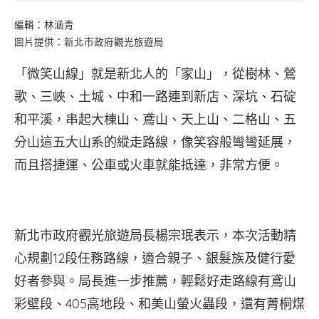
編輯：林涵青
圖片提供：新北市政府觀光旅遊局
「微笑山線」就是新北人的「家山」，從樹林、鶯
歌、三峽、土城、中和一路連到新店、深坑、石碇
和平溪，串起大棟山、鳶山、天上山、二格山、五
分山這五大山系的縱走路線，像笑容般彎彎延展，
而且搭捷運、公車或火車就能抵達，非常方便。
新北市政府觀光旅遊局長楊宗珉表示，本次活動精
心規劃12段任務路線，適合親子、銀髮族及健行愛
好者參與。局長進一步推薦，輕鬆好走路線有鳶山
彩壁段、405高地段、和美山螢火蟲段，還有菁桐煤