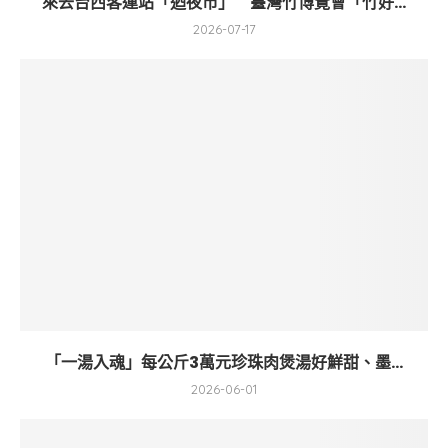
來去台西客運站「迺夜市」 臺灣竹博覽會「竹好...
2026-07-17
「一湯入魂」每公斤3萬元珍珠肉煲湯好鮮甜、墨...
2026-06-01