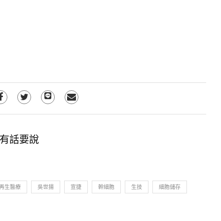
有話要說
再生醫療
吳世揚
宣捷
幹細胞
生技
細胞儲存