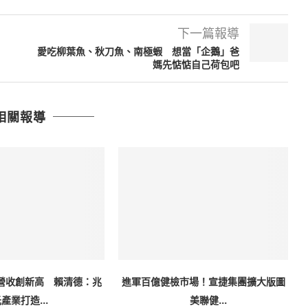
下一篇報導
愛吃柳葉魚、秋刀魚、南極蝦 想當「企鵝」爸
媽先惦惦自己荷包吧
相關報導
營收創新高 賴清德：兆
進軍百億健檢市場！宣捷集團擴大版圖
產業打造...
美聯健...