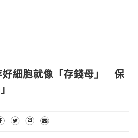
》存好細胞就像「存錢母」 保
好」