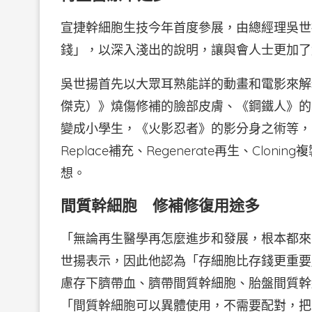
宣捷幹細胞生技今年首度參展，由總經理吳世
錢」，以深入淺出的說明，讓與會人士更加了
吳世揚首先以大眾耳熟能詳的動畫和電影來解
傑克）》燒傷修補的臉部皮膚、《鋼鐵人》的
變成小學生，《火影忍者》的影分身之術等，可以看
Replace補充、Regenerate再生、Cloni
想。
間質幹細胞 修補修復用途多
「無論再生醫學再怎麼進步和發展，根本都來
世揚表示，因此他認為「存細胞比存錢更重要
慮存下臍帶血、臍帶間質幹細胞、胎盤間質幹
「間質幹細胞可以異體使用，不需要配對，把