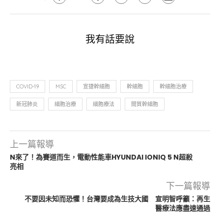
我有話要說
COVID-19
MSC
宣捷幹細胞
幹細胞
幹細胞治療
新冠肺炎
細胞治療
細胞療法
間質幹細胞
上一篇報導
N來了！為賽道而生，電動性能車HYUNDAI IONIQ 5 N超殺
亮相
下一篇報導
不要因未知而恐懼！台灣要成為生技大國 宣明智呼籲：再生
醫療法應盡速通過