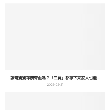
該幫寶寶存臍帶血嗎？「三寶」都存下來家人也能...
2025-02-21