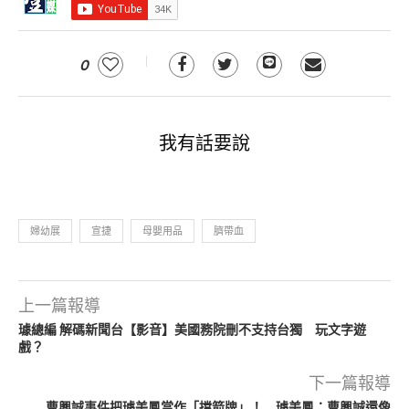
0
我有話要說
婦幼展
宣捷
母嬰用品
臍帶血
上一篇報導
璩總編 解碼新聞台【影音】美國務院刪不支持台獨 玩文字遊
戲？
下一篇報導
曹興誠事件把璩美鳳當作「擋箭牌」！ 璩美鳳：曹興誠還像