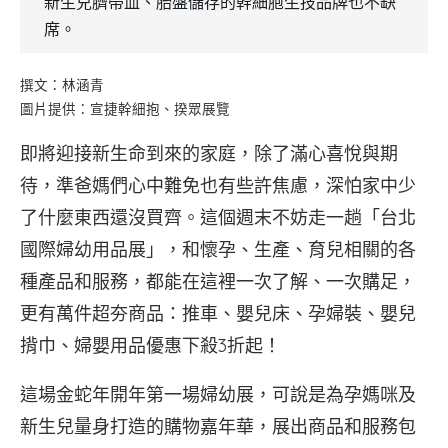
新生兒臍帶血、胎盤儲存的幹細胞生技品牌也不缺
席。
撰文：林涵青
圖片提供：宣捷幹細抱、揆眾展覽
即將迎接新生命到來的家庭，除了滿心喜悅與期
待，準爸媽們心中難免也有些許焦慮，深怕家中少
了什麼東西還沒買齊。這個週末不妨走一趟「台北
國際婦幼用品展」，和懷孕、生產、育兒相關的各
種產品和服務，都能在這裡一次了解、一次購足，
更有萬件超夯商品：推車、嬰兒床、孕婦裝、嬰兒
揹巾、婦嬰用品優惠下殺3折起！
這場金蛇年開年第一場婦幼展，可說是為孕媽咪及
新生兒量身打造的購物嘉年華，展出商品和服務包