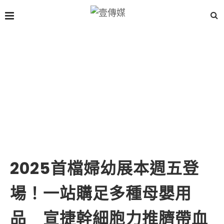
2025首檔婦幼展本週五登
場！一站購足多種母嬰用
品 宣捷幹細胞力推臍帶血