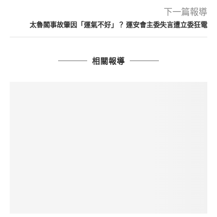
下一篇報導
太魯閣事故肇因「運氣不好」？ 運安會主委失言遭立委狂電
相關報導