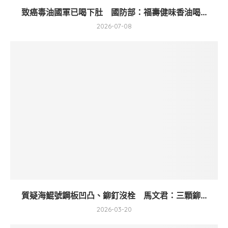
致癌毒油國軍已喝下肚 國防部：福壽健味香油喝...
2026-07-08
質疑海鯤號鋼板凹凸、鉚釘沒栓 馬文君：三顆鉚...
2026-03-20