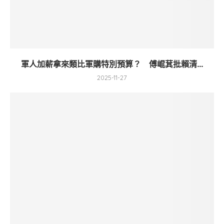
軍人加薪拿來類比軍購特別預算？ 傅崐萁批賴清...
2025-11-27