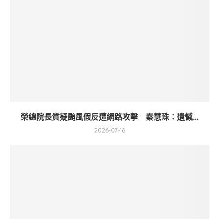
榮總院長質疑颱風假反遭網路攻擊 秦慧珠：遺憾...
2026-07-16