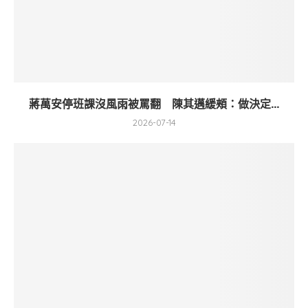
蔣萬安停班課沒風雨被罵翻 陳其邁緩頰：做決定...
2026-07-14