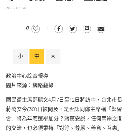
2026-03-30
0
小
中
大
政治中心綜合報導
圖片來源：網路翻攝
國民黨主席鄭麗文4月7日至12日將訪中，台北市長
蔣萬安今(30)日被問及，是否認同鄭主席稱「鄭習
會」將為年底選舉加分？蔣萬安說，任何兩岸之間
的交流，也必須秉持「對等、尊嚴、善意、互惠」