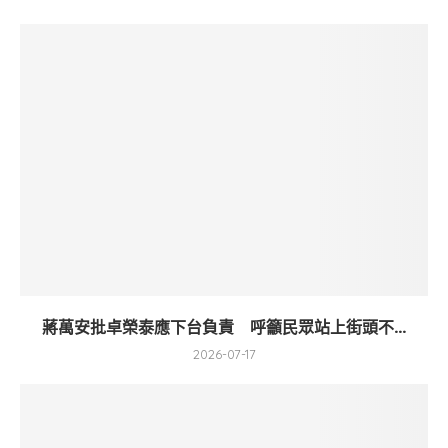
蔣萬安批卓榮泰應下台負責 呼籲民眾站上街頭不...
2026-07-17