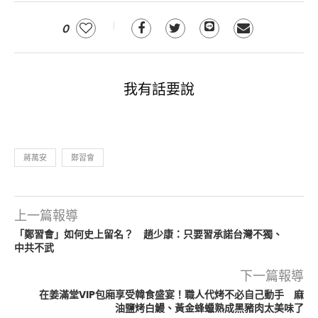
0
我有話要說
蔣萬安
鄭習會
上一篇報導
「鄭習會」如何史上留名？ 趙少康：只要習承諾台灣不獨、
中共不武
下一篇報導
在姜滿堂VIP包廂享受韓食盛宴！職人代烤不必自己動手 麻
油鹽烤白鰻、黃金蜂蠟熟成黑豬肉太美味了