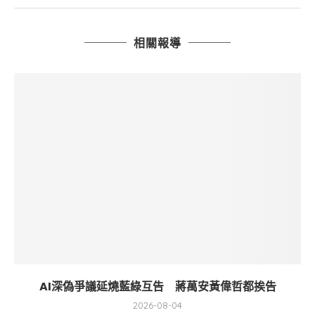
相關報導
AI深偽爭議延燒藍綠互告 蔣萬安黃偉哲都挨告
2026-08-04