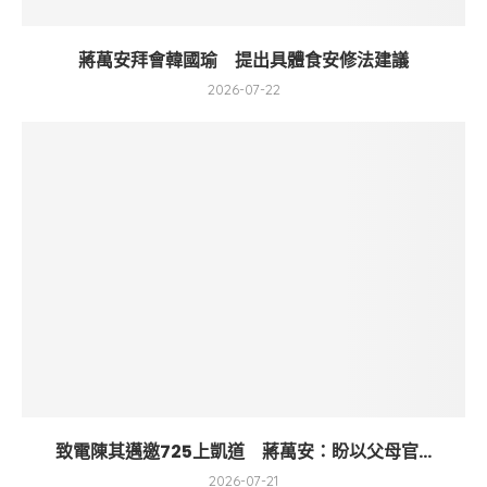
蔣萬安拜會韓國瑜 提出具體食安修法建議
2026-07-22
致電陳其邁邀725上凱道 蔣萬安：盼以父母官...
2026-07-21