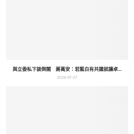
與立委私下談倒閣 蔣萬安：若藍白有共識就讓卓...
2026-07-27