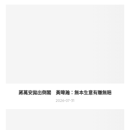
蔣萬安拋出倒閣 黃暐瀚：無本生意有賺無賠
2026-07-31