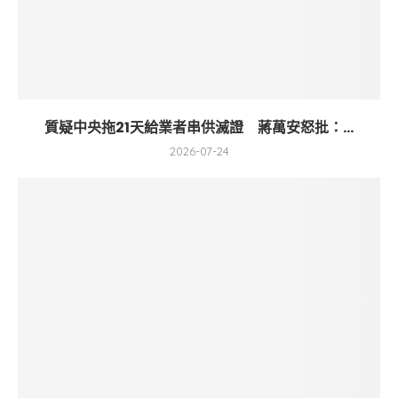
質疑中央拖21天給業者串供滅證 蔣萬安怒批：...
2026-07-24