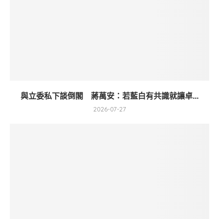
與立委私下談倒閣 蔣萬安：若藍白有共識就讓卓...
2026-07-27