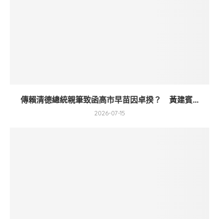
傳賴清德總統親筆致函高市早苗因卓揆？ 黃建賓...
2026-07-15