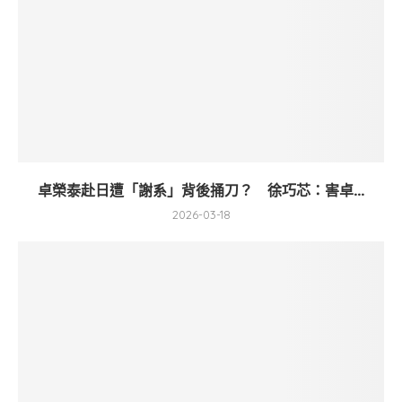
卓榮泰赴日遭「謝系」背後捅刀？ 徐巧芯：害卓...
2026-03-18