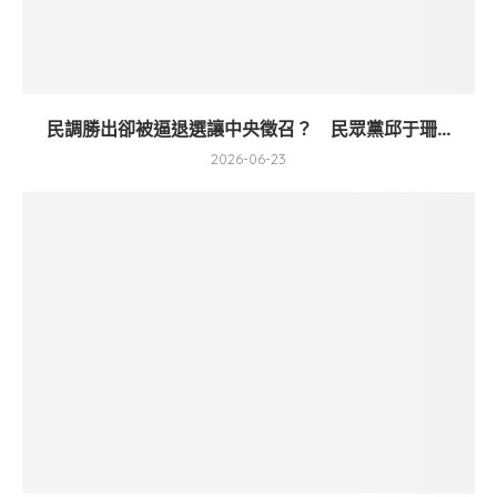
民調勝出卻被逼退選讓中央徵召？ 民眾黨邱于珊...
2026-06-23