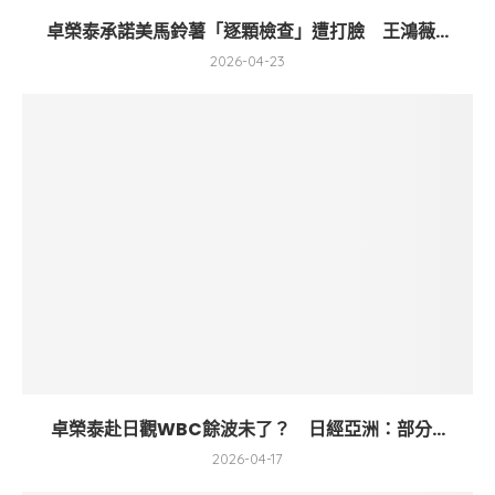
卓榮泰承諾美馬鈴薯「逐顆檢查」遭打臉 王鴻薇...
2026-04-23
卓榮泰赴日觀WBC餘波未了？ 日經亞洲：部分...
2026-04-17