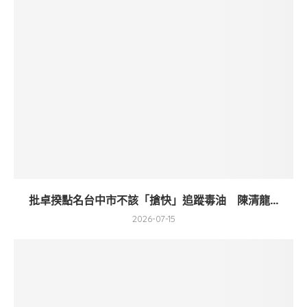
批卓揆點名台中市不該「搶快」追蹤毒油 陳清龍...
2026-07-15