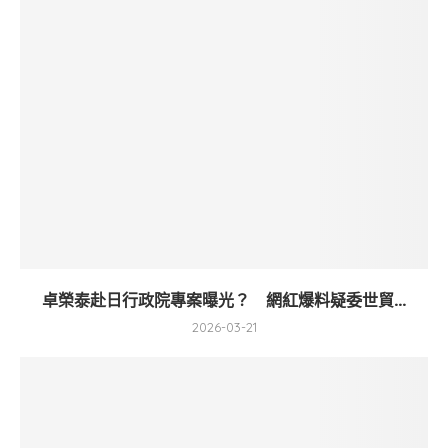
卓榮泰赴日行政院專案曝光？ 網紅爆料疑委世貿...
2026-03-21