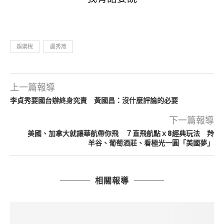
娛樂稅
盧秀燕
上一篇報導
李貞秀要國台辦終身究責 黃國昌：沒什麼評論的必要
下一篇報導
美國、加拿大就讓華航帶你飛 ７直飛航點ｘ8經典玩法 羚
羊谷、葡萄酒莊、看極光一圓「美國夢」
相關報導