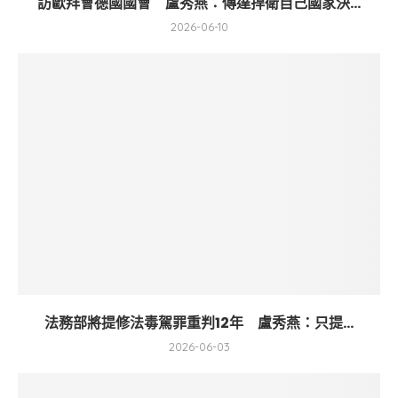
訪歐拜會德國國會 盧秀燕：傳達捍衛自己國家決...
2026-06-10
法務部將提修法毒駕罪重判12年 盧秀燕：只提...
2026-06-03