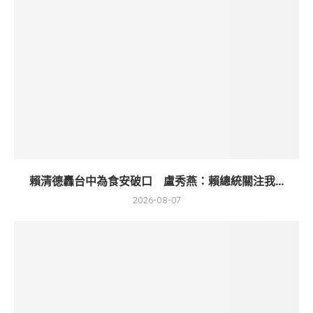
賴清德轟台中為食安破口 盧秀燕：賴總統關注我...
2026-08-07