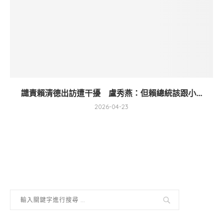
譴責賴清德出訪遭干擾 盧秀燕：但賴總統該跟小...
2026-04-23