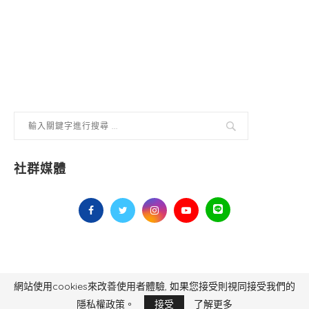
社群媒體
網站使用cookies來改善使用者體驗, 如果您接受則視同接受我們的
毅傳媒控股股份有限公司 版權所有，非經授權，不得轉載 All Right Reserved.
Yi Media Inc.
電話：02-8791-8559
隱私權政策。
接受
了解更多