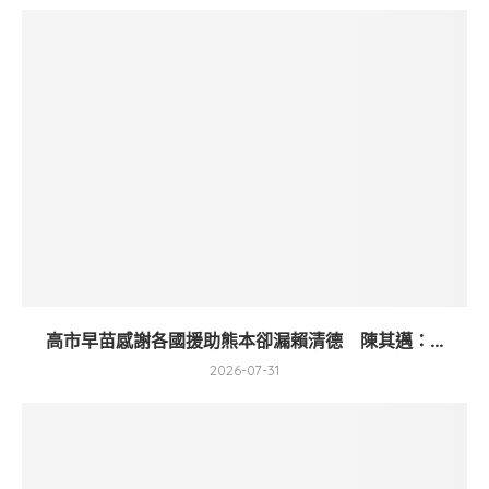
高市早苗感謝各國援助熊本卻漏賴清德 陳其邁：...
2026-07-31