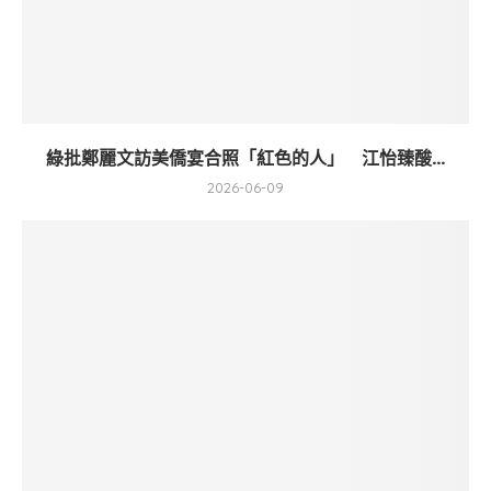
綠批鄭麗文訪美僑宴合照「紅色的人」 江怡臻酸...
2026-06-09