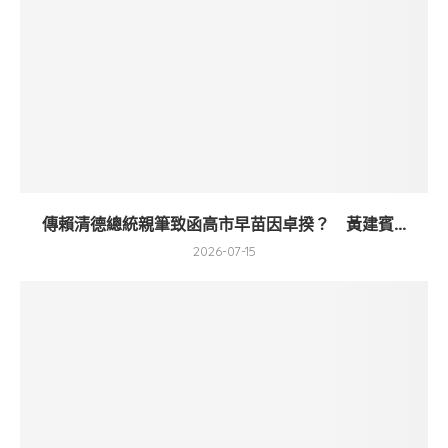
傳賴清德總統親筆致函高市早苗因卓揆？ 黃建賓...
2026-07-15