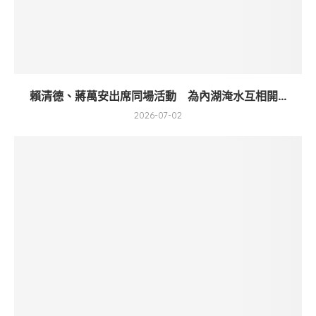
賴清德、蔣萬安出席同場活動 為內湖淹水互相開...
2026-07-02