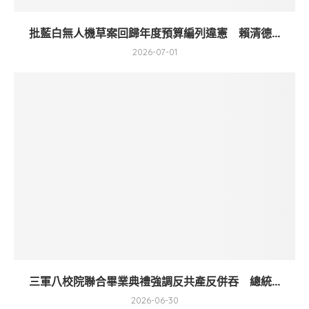
批藍白無人機草案回歸年度預算編列違憲 賴清德...
2026-07-01
三軍八校院聯合畢業典禮強調反共產反併吞 總統...
2026-06-30