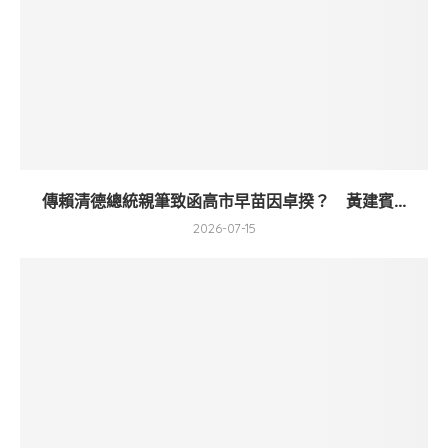
傳賴清德總統親筆致函高市早苗因卓揆？ 黃建賓...
2026-07-15