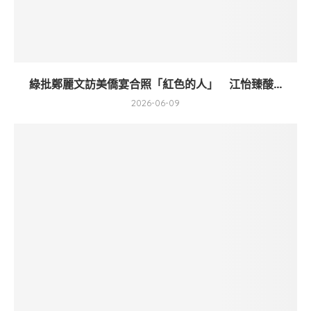
綠批鄭麗文訪美僑宴合照「紅色的人」 江怡臻酸...
2026-06-09