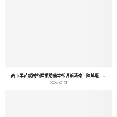
高市早苗感謝各國援助熊本卻漏賴清德 陳其邁：...
2026-07-31