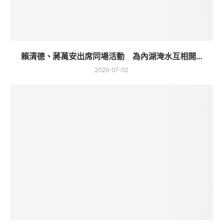
賴清德、蔣萬安出席同場活動 為內湖淹水互相開...
2026-07-02