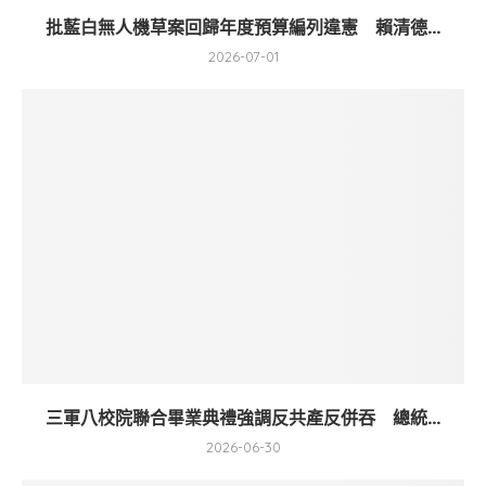
批藍白無人機草案回歸年度預算編列違憲 賴清德...
2026-07-01
三軍八校院聯合畢業典禮強調反共產反併吞 總統...
2026-06-30